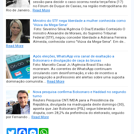
sessão para decidir o caso ocorreu nesta terça-feira (17)
no Fórum de Duque de Caxias, na região metropolitana do
Rio de Janeiro…
Read More
Ministro do STF nega liberdade a mulher conhecida como
'Viúva da Mega-Sena'
Foto: Severino Silva/Agência O Dia/Estadão Conteúdo O
ministro Alexandre de Moraes, do Supremo Tribunal
Federal (STF), negou conceder liberdade a Adriana Ferreira
Almeida, conhecida como "Viúva da Mega-Sena". Em de…
Read More
Após eleições, WhatsApp vira canal de exaltação a
Bolsonaro e divulgação de caça às bruxas
Foto: Marcello Casal Jr./Agência Brasil Elas não
morreram. As correntes de WhatsApp continuam
circulando com desinformação, e vão de incentivo a
perseguição a professores até alertas sobre uma suposta
dominação comunista.…
Read More
Nova pesquisa confirma Bolsonaro e Haddad no segundo
turno
Reuters Pesquisa CNT/MDA para a Presidência da
República, divulgada na madrugada deste domingo (30),
aponta que Jair Bolsonaro (PSL) segue liderando a
disputa, com 28,2% da preferência do eleitorado, seguido
por Fernando …
Read More
T
F
M
W