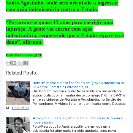
Santo Agostinho, onde será orientado a ingressar
com ação indenizatória contra o Estado.
“Passaram-se quase 13 anos para corrigir uma
injustiça. A gente vai entrar com ação
indenizatória, requerendo que o Estado repare esse
dano”, afirmou.
Fonte: Por Iris Costa, g1 PE
Related Posts:
Homem morre e outro fica ferido em grave acidente na BR-
316 entre Floresta e Petrolândia, PE
Um homem faleceu e outro ficou ferido em um acidente
automobilístico na manhã deste domingo (16) na BR-316
entre as cidades de Floresta e Petrolândia, no Sertão de
Pernambuco. A vítima fatal foi identificada como Douglas
M…
Read More
Advogada que foi algemada em audiência no Rio vence
nova sessão
Foto/Reprodução Após a audiência em que uma
advogada foi algemada ter sido anulada, uma nova