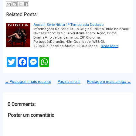
Related Posts:
Assistir Série Nikita 1ª Temporada Dublado
Informações Da Série:Título Original: NikitaTítulo no Brasil:
NikitaCriador: Craig SilversteinGênero: Ação, Crime,
DramaAno de Lançamento: 2010Ídioma:
PortuguêsDuração: 43mQualidade: WEB-DL
720pQualidade de Áudio: 10Qualidade…
Read More
T
F
M
W
w
a
e
h
i
c
s
a
t
e
s
t
t
b
e
s
← Postagem mais recente
Página inicial
Postagem mais antiga →
e
o
n
A
r
o
g
p
k
e
p
r
0 Comments:
Postar um comentário