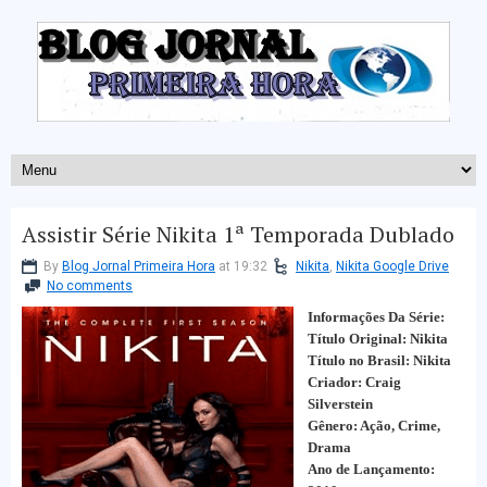
Assistir Série Nikita 1ª Temporada Dublado
By
Blog Jornal Primeira Hora
at 19:32
Nikita
,
Nikita Google Drive
No comments
Informações Da Série:
Título Original: Nikita
Título no Brasil: Nikita
Criador: Craig
Silverstein
Gênero: Ação, Crime,
Drama
Ano de Lançamento: