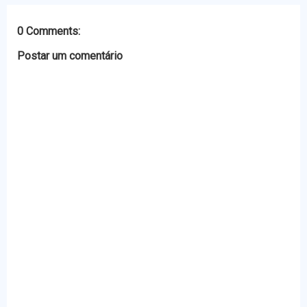
k
e
p
r
0 Comments:
Postar um comentário