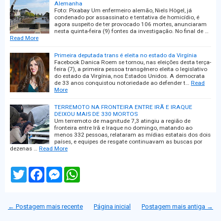
Alemanha
Foto: Pixabay Um enfermeiro alemão, Niels Högel, já
condenado por assassinato e tentativa de homicídio, é
agora suspeito de ter provocado 106 mortes, anunciaram
nesta quinta-feira (9) fontes da investigação. No final de …
Read More
Primeira deputada trans é eleita no estado da Virgínia
Facebook Danica Roem se tornou, nas eleições desta terça-
feira (7), a primeira pessoa transgênero eleita o legislativo
do estado da Virgínia, nos Estados Unidos. A democrata
de 33 anos conquistou notoriedade ao defender t…
Read
More
TERREMOTO NA FRONTEIRA ENTRE IRÃ E IRAQUE
DEIXOU MAIS DE 330 MORTOS
Um terremoto de magnitude 7,3 atingiu a região de
fronteira entre Irã e Iraque no domingo, matando ao
menos 332 pessoas, relataram as mídias estatais dos dois
países, e equipes de resgate continuavam as buscas por
dezenas …
Read More
T
F
M
W
w
a
e
h
i
c
s
a
t
e
s
t
t
b
e
s
← Postagem mais recente
Página inicial
Postagem mais antiga →
e
o
n
A
r
o
g
p