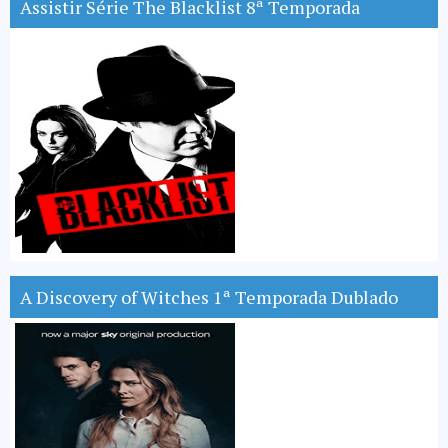
Assistir Série The Blacklist 8ª Temporada
A Discovery of Witches 1ª Temporada Dublado