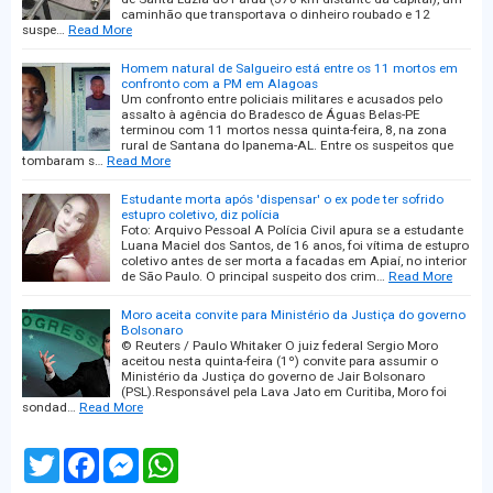
caminhão que transportava o dinheiro roubado e 12
suspe…
Read More
Homem natural de Salgueiro está entre os 11 mortos em
confronto com a PM em Alagoas
Um confronto entre policiais militares e acusados pelo
assalto à agência do Bradesco de Águas Belas-PE
terminou com 11 mortos nessa quinta-feira, 8, na zona
rural de Santana do Ipanema-AL. Entre os suspeitos que
tombaram s…
Read More
Estudante morta após 'dispensar' o ex pode ter sofrido
estupro coletivo, diz polícia
Foto: Arquivo Pessoal A Polícia Civil apura se a estudante
Luana Maciel dos Santos, de 16 anos, foi vítima de estupro
coletivo antes de ser morta a facadas em Apiaí, no interior
de São Paulo. O principal suspeito dos crim…
Read More
Moro aceita convite para Ministério da Justiça do governo
Bolsonaro
© Reuters / Paulo Whitaker O juiz federal Sergio Moro
aceitou nesta quinta-feira (1º) convite para assumir o
Ministério da Justiça do governo de Jair Bolsonaro
(PSL).Responsável pela Lava Jato em Curitiba, Moro foi
sondad…
Read More
T
F
M
W
w
a
e
h
i
c
s
a