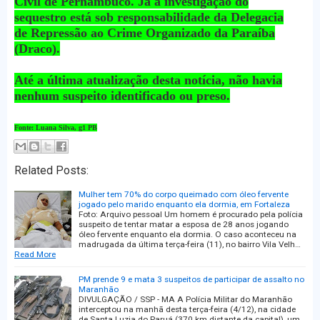
Civil de Pernambuco. Já a investigação do
sequestro está sob responsabilidade da Delegacia
de Repressão ao Crime Organizado da Paraíba
(Draco).
Até a última atualização desta notícia, não havia
nenhum suspeito identificado ou preso.
Fonte: Luana Silva, g1 PB
Related Posts:
Mulher tem 70% do corpo queimado com óleo fervente
jogado pelo marido enquanto ela dormia, em Fortaleza
Foto: Arquivo pessoal Um homem é procurado pela polícia
suspeito de tentar matar a esposa de 28 anos jogando
óleo fervente enquanto ela dormia. O caso aconteceu na
madrugada da última terça-feira (11), no bairro Vila Velh…
Read More
PM prende 9 e mata 3 suspeitos de participar de assalto no
Maranhão
DIVULGAÇÃO / SSP - MA A Polícia Militar do Maranhão
interceptou na manhã desta terça-feira (4/12), na cidade
de Santa Luzia do Paruá (370 km distante da capital), um