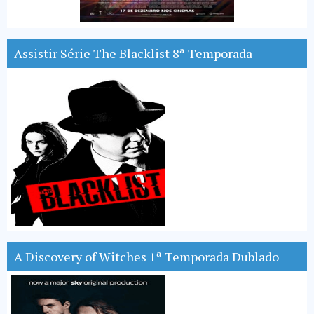
Assistir Série The Blacklist 8ª Temporada
A Discovery of Witches 1ª Temporada Dublado