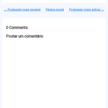
t
e
s
t
t
b
e
s
← Postagem mais recente
Página inicial
Postagem mais antiga →
e
o
n
A
r
o
g
p
k
e
p
r
0 Comments:
Postar um comentário