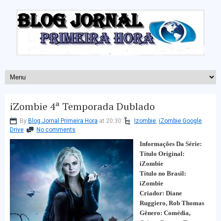
iZombie 4ª Temporada Dublado
By
Blog Jornal Primeira Hora
at 20:30
Izombie
,
iZombie Google
Drive
No comments
Informações Da Série:
Título Original:
iZombie
Título no Brasil:
iZombie
Criador: Diane
Ruggiero, Rob Thomas
Gênero: Comédia,