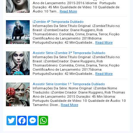
Ano de Lançamento: 2015-2016 Idioma: Português
Duração: 45 Min Qualidade de Vídeo: 10 Qualidade de
Áudio: 10 Tam…
Read More
iZombie 4ª Temporada Dublado
Informações Da Série:Título Original: iZombieTítulo no
Brasil: iZombieCriador: Diane Ruggiero, Rob
ThomasGênero: Comédia, Crime, Drama, Terror, Ficção
CientíficaAno de Lançamento: 2018Idioma:
PortuguêsDuração: 42 MinQualidade…
Read More
Assistir Série iZombie 3ª Temporada Dublado
Informações Da Série:Título Original: iZombieTítulo no
Brasil: iZombieCriador: Diane Ruggiero, Rob
ThomasGênero: Comédia, Crime, Drama, Terror, Ficção
CientíficaAno de Lançamento: 2017Ídioma:
PortuguêsDuração: 42 MinQualidade…
Read More
Assistir Série Izombie 1º Temporada Dublado
Informações Da Série: Nome Original: iZombie Nome
Traduzido: iZombie Criador: Diane Ruggiero, Rob Thomas
Ano de Lançamento: 2015 Duração: 45 Min Ídioma:
Português Qualidade de Vídeo: 10 Qualidade de Áudio: 10
Tamanho: Diver…
Read More
T
F
M
W
w
a
e
h
i
c
s
a
t
e
s
t