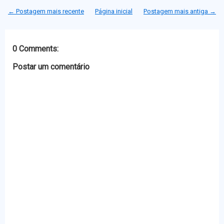
t
b
e
s
← Postagem mais recente
Página inicial
Postagem mais antiga →
e
o
n
A
r
o
g
p
k
e
p
r
0 Comments:
Postar um comentário