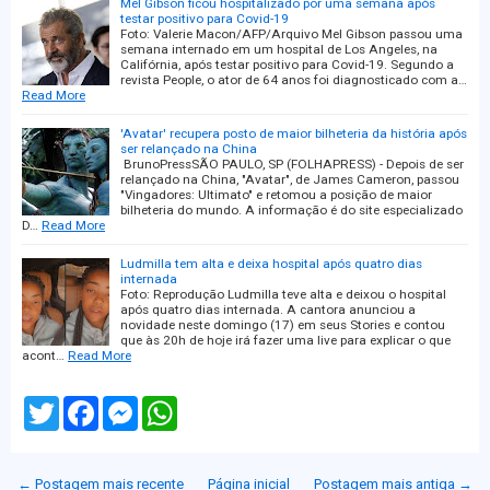
Mel Gibson ficou hospitalizado por uma semana após
testar positivo para Covid-19
Foto: Valerie Macon/AFP/Arquivo Mel Gibson passou uma
semana internado em um hospital de Los Angeles, na
Califórnia, após testar positivo para Covid-19. Segundo a
revista People, o ator de 64 anos foi diagnosticado com a…
Read More
'Avatar' recupera posto de maior bilheteria da história após
ser relançado na China
BrunoPressSÃO PAULO, SP (FOLHAPRESS) - Depois de ser
relançado na China, "Avatar", de James Cameron, passou
"Vingadores: Ultimato" e retomou a posição de maior
bilheteria do mundo. A informação é do site especializado
D…
Read More
Ludmilla tem alta e deixa hospital após quatro dias
internada
Foto: Reprodução Ludmilla teve alta e deixou o hospital
após quatro dias internada. A cantora anunciou a
novidade neste domingo (17) em seus Stories e contou
que às 20h de hoje irá fazer uma live para explicar o que
acont…
Read More
T
F
M
W
w
a
e
h
i
c
s
a
t
e
s
t
t
b
e
s
← Postagem mais recente
Página inicial
Postagem mais antiga →