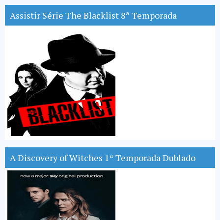
Assistir Série The Blacklist 8ª Temporada
A Discovery of Witches 1ª Temporada Dublado