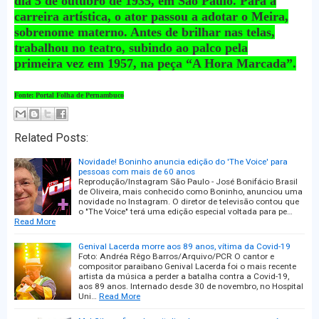
dia 5 de outubro de 1935, em São Paulo. Para a
carreira artística, o ator passou a adotar o Meira,
sobrenome materno. Antes de brilhar nas telas,
trabalhou no teatro, subindo ao palco pela
primeira vez em 1957, na peça “A Hora Marcada”.
Fonte: Portal Folha de Pernambuco
Related Posts:
Novidade! Boninho anuncia edição do 'The Voice' para
pessoas com mais de 60 anos
Reprodução/Instagram São Paulo - José Bonifácio Brasil
de Oliveira, mais conhecido como Boninho, anunciou uma
novidade no Instagram. O diretor de televisão contou que
o "The Voice" terá uma edição especial voltada para pe…
Read More
Genival Lacerda morre aos 89 anos, vítima da Covid-19
Foto: Andréa Rêgo Barros/Arquivo/PCR O cantor e
compositor paraibano Genival Lacerda foi o mais recente
artista da música a perder a batalha contra a Covid-19,
aos 89 anos. Internado desde 30 de novembro, no Hospital
Uni…
Read More