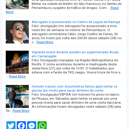
Militar na cidade de Belém do São Francisco, no Sertão de
Pernambuco, suspeito de tráfico de drogas. Com …
Read
More
Advogado é assassinado no Centro de Lagoa de Itaenga
Foto: divulgação Um advogado foi assassinado a tiros
neste fim de semana no interior de Pernambuco. O
advogado criminalista Fábio Jorge Coelho de Farias, 36
anos, foi morto por volta das 20h30 desse sábado (28) no
c…
Read More
Vigilante morre durante assalto ao supermercado Assaí,
em Camaragibe
Foto: Divulgação maragibe, na Região Metropolitana do
Recife. O crime aconteceu durante a madrugada desta
sexta-feira (27), por volta da 1h30. O trabalhador, que
estava com a farda da TKS, reagiu. Houve troca de tiros e
…
Read More
Homem é preso com documentos falsos após tentar se
passar por morto para sacar dinheiro de conta
Foto: Divulgação/SSP-BA Um homem foi preso no bairro
de Pituaçu, em Salvador, após tentar se passar por uma
pessoa morta para sacar dinheiro de uma conta bancária.
As informações foram divulgadas neste sábado (28) pela
Se…
Read More
T
F
M
W
w
a
e
h