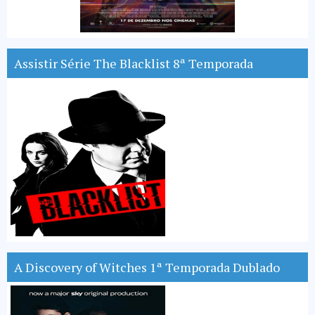
Assistir Série The Blacklist 8ª Temporada
A Discovery of Witches 1ª Temporada Dublado