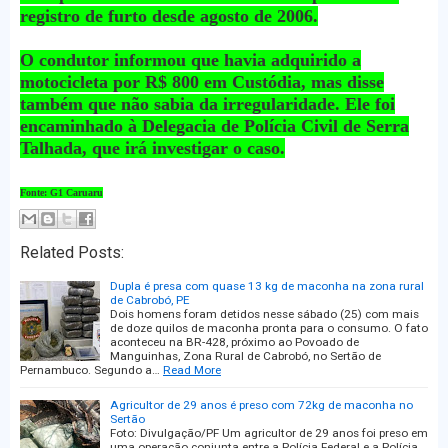
registro de furto desde agosto de 2006.
O condutor informou que havia adquirido a
motocicleta por R$ 800 em Custódia, mas disse
também que não sabia da irregularidade. Ele foi
encaminhado à Delegacia de Polícia Civil de Serra
Talhada, que irá investigar o caso.
Fonte: G1 Caruaru
Related Posts:
Dupla é presa com quase 13 kg de maconha na zona rural
de Cabrobó, PE
Dois homens foram detidos nesse sábado (25) com mais
de doze quilos de maconha pronta para o consumo. O fato
aconteceu na BR-428, próximo ao Povoado de
Manguinhas, Zona Rural de Cabrobó, no Sertão de
Pernambuco. Segundo a…
Read More
Agricultor de 29 anos é preso com 72kg de maconha no
Sertão
Foto: Divulgação/PF Um agricultor de 29 anos foi preso em
uma operação conjunta entre a Polícia Federal e a Polícia