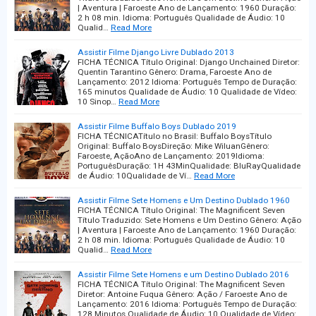
| Aventura | Faroeste Ano de Lançamento: 1960 Duração:
2 h 08 min. Idioma: Português Qualidade de Áudio: 10
Qualid…
Read More
Assistir Filme Django Livre Dublado 2013
FICHA TÉCNICA Título Original: Django Unchained Diretor:
Quentin Tarantino Gênero: Drama, Faroeste Ano de
Lançamento: 2012 Idioma: Português Tempo de Duração:
165 minutos Qualidade de Áudio: 10 Qualidade de Vídeo:
10 Sinop…
Read More
Assistir Filme Buffalo Boys Dublado 2019
FICHA TÉCNICATítulo no Brasil: Buffalo BoysTítulo
Original: Buffalo BoysDireção: Mike WiluanGênero:
Faroeste, AçãoAno de Lançamento: 2019Idioma:
PortuguêsDuração: 1H 43MinQualidade: BluRayQualidade
de Áudio: 10Qualidade de Ví…
Read More
Assistir Filme Sete Homens e Um Destino Dublado 1960
FICHA TÉCNICA Título Original: The Magnificent Seven
Título Traduzido: Sete Homens e Um Destino Gênero: Ação
| Aventura | Faroeste Ano de Lançamento: 1960 Duração:
2 h 08 min. Idioma: Português Qualidade de Áudio: 10
Qualid…
Read More
Assistir Filme Sete Homens e um Destino Dublado 2016
FICHA TÉCNICA Título Original: The Magnificent Seven
Diretor: Antoine Fuqua Gênero: Ação / Faroeste Ano de
Lançamento: 2016 Idioma: Português Tempo de Duração:
128 Minutos Qualidade de Áudio: 10 Qualidade de Vídeo: