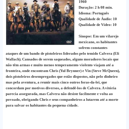
1960
Duração: 2 h 08 min.
Idioma: Português
Qualidade de Áudio: 10
Qualidade de Vídeo: 10
Sinopse: Em um vilarejo
mexicano, os habitantes
sofrem constantes
ataques de um bando de pistoleiros liderados pelo temido Calvera (Eli
Wallach). Cansados de serem saqueados, alguns moradores locais que
não têm armas e muito menos temperamento violento viajam até a
fronteira, onde encontram Chris (Yul Brynner) e Vin (Steve McQueen),
dois pistoleiros desempregados que estão dispostos, não pelo dinheiro
mas pela aventura, a reunir mais cinco outros foras-da-lei, que
concordam por motivos diversos, a defendê-los de Calvera. A vitória
parecia assegurada, mas Calvera não desiste facilmente e volta ao
povoado, obrigando Chris e seus companheiros a lutarem até a morte
para salvar os habitantes da pequena cidade.