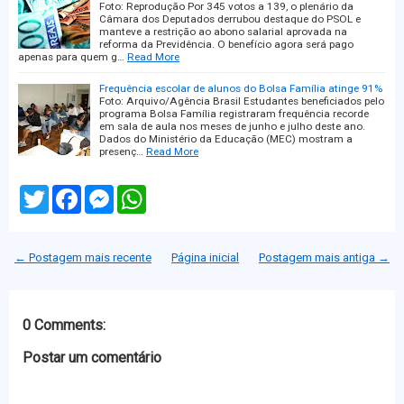
Foto: Reprodução Por 345 votos a 139, o plenário da
Câmara dos Deputados derrubou destaque do PSOL e
manteve a restrição ao abono salarial aprovada na
reforma da Previdência. O benefício agora será pago
apenas para quem g…
Read More
Frequência escolar de alunos do Bolsa Família atinge 91%
Foto: Arquivo/Agência Brasil Estudantes beneficiados pelo
programa Bolsa Família registraram frequência recorde
em sala de aula nos meses de junho e julho deste ano.
Dados do Ministério da Educação (MEC) mostram a
presenç…
Read More
T
F
M
W
w
a
e
h
i
c
s
a
t
e
s
t
t
b
e
s
← Postagem mais recente
Página inicial
Postagem mais antiga →
e
o
n
A
r
o
g
p
k
e
p
r
0 Comments:
Postar um comentário