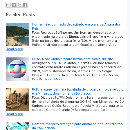
Related Posts:
Homem é encontrado decapitado em praia de Angra dos
Reis
Foto: Reprodução/Internet Um homem decapitado foi
encontrado na praia de Itinga, bairro Bracuí, em Angra dos
Reis, na tarde desta sexta-feira (30). Até o momento, a
Polícia Civil não possui a identificação da vítima. A ca…
Read More
Crise? Rede Globo prepara novas demissões, diz site
Divulgação Rio - A TV Globo já demitiu ou não renovou
contrato com muitos artistas e jornalistas no decorrer de
2019, como Otaviano Costa, Márcio Canuto, Sérgio
Chapelin, Leandro Hassum, Ivan Moré, Fernando Rocha,
Cris Di…
Read More
Polícia apreende meia tonelada de droga dentro de veículo,
em Mineiros; dois homens são presos
Foto: Divulgação/PM Dois homens foram presos com mais
de meia tonelada de droga na GO-341, em Mineiros, região
Sudoeste de Goiás. Segundo a Polícia Militar, a droga teria
saído de Campo Grande (MS) e seguia para Goiânia. …
Read More
Câmara mantém restrição para abono salarial na reforma
da Previdência