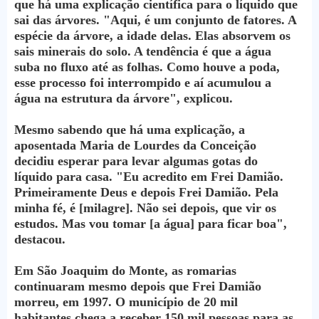
que há uma explicação científica para o líquido que
sai das árvores. "Aqui, é um conjunto de fatores. A
espécie da árvore, a idade delas. Elas absorvem os
sais minerais do solo. A tendência é que a água
suba no fluxo até as folhas. Como houve a poda,
esse processo foi interrompido e aí acumulou a
água na estrutura da árvore", explicou.
Mesmo sabendo que há uma explicação, a
aposentada Maria de Lourdes da Conceição
decidiu esperar para levar algumas gotas do
líquido para casa. "Eu acredito em Frei Damião.
Primeiramente Deus e depois Frei Damião. Pela
minha fé, é [milagre]. Não sei depois, que vir os
estudos. Mas vou tomar [a água] para ficar boa",
destacou.
Em São Joaquim do Monte, as romarias
continuaram mesmo depois que Frei Damião
morreu, em 1997. O município de 20 mil
habitantes chega a receber 150 mil pessoas para as