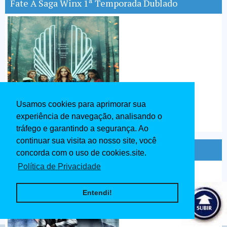
Fate A Saga Winx 1ª Temporada Dublado
Usamos cookies para aprimorar sua
experiência de navegação, analisando o
tráfego e garantindo a segurança. Ao
continuar sua visita ao nosso site, você
Prison Break 1ª Temporada Dublado
concorda com o uso de cookies.site.
Política de Privacidade
Entendi!