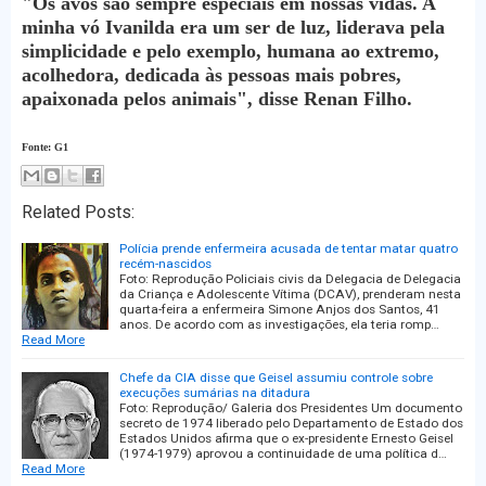
"Os avós são sempre especiais em nossas vidas. A
minha vó Ivanilda era um ser de luz, liderava pela
simplicidade e pelo exemplo, humana ao extremo,
acolhedora, dedicada às pessoas mais pobres,
apaixonada pelos animais", disse Renan Filho.
Fonte: G1
Related Posts:
Polícia prende enfermeira acusada de tentar matar quatro
recém-nascidos
Foto: Reprodução Policiais civis da Delegacia de Delegacia
da Criança e Adolescente Vítima (DCAV), prenderam nesta
quarta-feira a enfermeira Simone Anjos dos Santos, 41
anos. De acordo com as investigações, ela teria romp…
Read More
Chefe da CIA disse que Geisel assumiu controle sobre
execuções sumárias na ditadura
Foto: Reprodução/ Galeria dos Presidentes Um documento
secreto de 1974 liberado pelo Departamento de Estado dos
Estados Unidos afirma que o ex-presidente Ernesto Geisel
(1974-1979) aprovou a continuidade de uma política d…
Read More