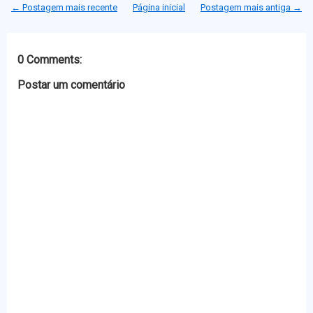
t
b
e
s
← Postagem mais recente
Página inicial
Postagem mais antiga →
e
o
n
A
r
o
g
p
k
e
p
r
0 Comments:
Postar um comentário