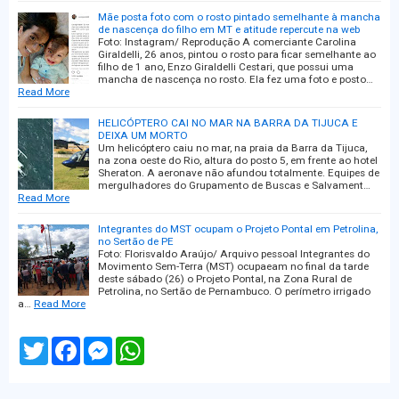
Mãe posta foto com o rosto pintado semelhante à mancha
de nascença do filho em MT e atitude repercute na web
Foto: Instagram/ Reprodução A comerciante Carolina
Giraldelli, 26 anos, pintou o rosto para ficar semelhante ao
filho de 1 ano, Enzo Giraldelli Cestari, que possui uma
mancha de nascença no rosto. Ela fez uma foto e posto…
Read More
HELICÓPTERO CAI NO MAR NA BARRA DA TIJUCA E
DEIXA UM MORTO
Um helicóptero caiu no mar, na praia da Barra da Tijuca,
na zona oeste do Rio, altura do posto 5, em frente ao hotel
Sheraton. A aeronave não afundou totalmente. Equipes de
mergulhadores do Grupamento de Buscas e Salvament…
Read More
Integrantes do MST ocupam o Projeto Pontal em Petrolina,
no Sertão de PE
Foto: Florisvaldo Araújo/ Arquivo pessoal Integrantes do
Movimento Sem-Terra (MST) ocupaeam no final da tarde
deste sábado (26) o Projeto Pontal, na Zona Rural de
Petrolina, no Sertão de Pernambuco. O perímetro irrigado
a…
Read More
T
F
M
W
w
a
e
h
i
c
s
a
t
e
s
t