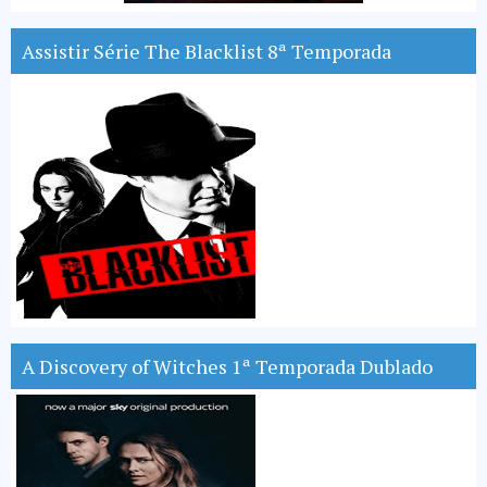
Assistir Série The Blacklist 8ª Temporada
A Discovery of Witches 1ª Temporada Dublado