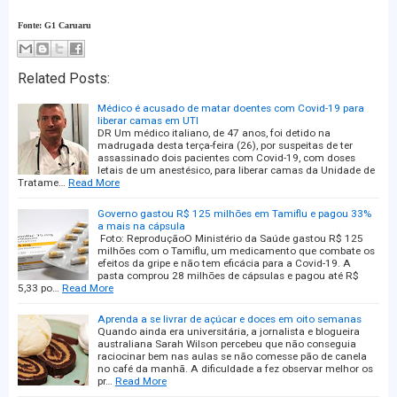
Fonte: G1 Caruaru
Related Posts:
Médico é acusado de matar doentes com Covid-19 para
liberar camas em UTI
DR Um médico italiano, de 47 anos, foi detido na
madrugada desta terça-feira (26), por suspeitas de ter
assassinado dois pacientes com Covid-19, com doses
letais de um anestésico, para liberar camas da Unidade de
Tratame…
Read More
Governo gastou R$ 125 milhões em Tamiflu e pagou 33%
a mais na cápsula
Foto: ReproduçãoO Ministério da Saúde gastou R$ 125
milhões com o Tamiflu, um medicamento que combate os
efeitos da gripe e não tem eficácia para a Covid-19. A
pasta comprou 28 milhões de cápsulas e pagou até R$
5,33 po…
Read More
Aprenda a se livrar de açúcar e doces em oito semanas
Quando ainda era universitária, a jornalista e blogueira
australiana Sarah Wilson percebeu que não conseguia
raciocinar bem nas aulas se não comesse pão de canela
no café da manhã. A dificuldade a fez observar melhor os
pr…
Read More