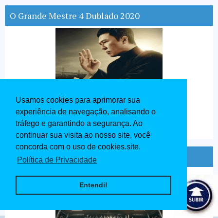
O Grande Mestre 4 Dublado 2020
Usamos cookies para aprimorar sua
experiência de navegação, analisando o
tráfego e garantindo a segurança. Ao
continuar sua visita ao nosso site, você
concorda com o uso de cookies.site.
Ip Man O Mestre do Kung Fu Dublado 2020
Política de Privacidade
Entendi!