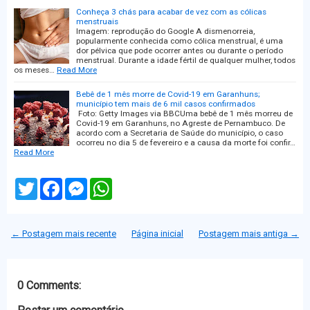
Conheça 3 chás para acabar de vez com as cólicas
menstruais
Imagem: reprodução do Google A dismenorreia,
popularmente conhecida como cólica menstrual, é uma
dor pélvica que pode ocorrer antes ou durante o período
menstrual. Durante a idade fértil de qualquer mulher, todos
os meses…
Read More
Bebê de 1 mês morre de Covid-19 em Garanhuns;
município tem mais de 6 mil casos confirmados
Foto: Getty Images via BBCUma bebê de 1 mês morreu de
Covid-19 em Garanhuns, no Agreste de Pernambuco. De
acordo com a Secretaria de Saúde do município, o caso
ocorreu no dia 5 de fevereiro e a causa da morte foi confir…
Read More
T
F
M
W
w
a
e
h
i
c
s
a
t
e
s
t
t
b
e
s
← Postagem mais recente
Página inicial
Postagem mais antiga →
e
o
n
A
r
o
g
p
k
e
p
r
0 Comments: