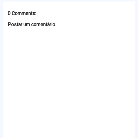
k
e
p
r
0 Comments:
Postar um comentário