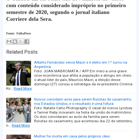
com conteúdo considerado impróprio no primeiro
semestre de 2020, segundo o jornal italiano
Corriere dela Sera.
Fonte: FolhaPress
Related Posts:
Alberto Fernández vence Macri e é eleito em 1º turno na
Argentina
Foto: JUAN MABROMATA / AFP Em meio a uma grave
crise econômica que afeta a população e atingiu em cheio
o atual líder do país, Mauricio Macri, a eleição desse
domingo (27) coroou a estratégia da ex-presidente Cristina
Kir…
Read More
Noivos convidam avós para serem floristas de casamento,
nos Estados Unidos, e o resultado é uma fofura
Foto: Natalie Caho Photography O casal de noivos Lyndsey
e Tanner Raby inovaram na festa da união de matrimônio.
Os dois convidaram as avós da família para serem
floristas do casamento, que aconteceu dia 22 de setembro,
n…
Read More
Mulher foi morta em casa pelos próprios cães