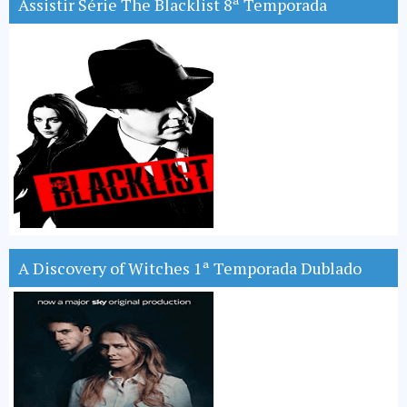
Assistir Série The Blacklist 8ª Temporada
A Discovery of Witches 1ª Temporada Dublado