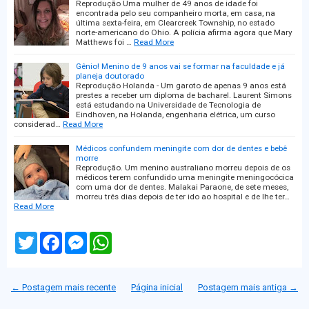
Reprodução Uma mulher de 49 anos de idade foi
encontrada pelo seu companheiro morta, em casa, na
última sexta-feira, em Clearcreek Township, no estado
norte-americano do Ohio. A polícia afirma agora que Mary
Matthews foi …
Read More
Gênio! Menino de 9 anos vai se formar na faculdade e já
planeja doutorado
Reprodução Holanda - Um garoto de apenas 9 anos está
prestes a receber um diploma de bacharel. Laurent Simons
está estudando na Universidade de Tecnologia de
Eindhoven, na Holanda, engenharia elétrica, um curso
considerad…
Read More
Médicos confundem meningite com dor de dentes e bebê
morre
Reprodução. Um menino australiano morreu depois de os
médicos terem confundido uma meningite meningocócica
com uma dor de dentes. Malakai Paraone, de sete meses,
morreu três dias depois de ter ido ao hospital e de lhe ter…
Read More
T
F
M
W
w
a
e
h
i
c
s
a
t
e
s
t
t
b
e
s
← Postagem mais recente
Página inicial
Postagem mais antiga →
e
o
n
A
r
o
g
p