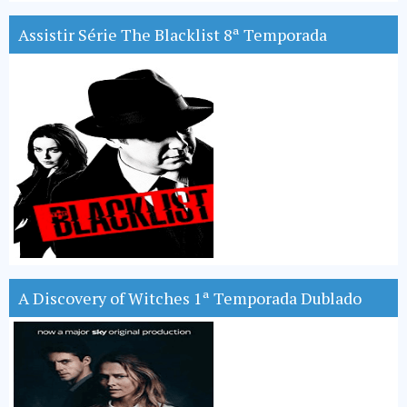
Assistir Série The Blacklist 8ª Temporada
A Discovery of Witches 1ª Temporada Dublado