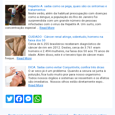
Hepatite A: saiba como se pega, quais são os sintomas e
tratamentos
Neste verão, além da habitual preocupação com doenças
como a dengue, a população do Rio de Janeiro foi
surpreendida com um grande número de pessoas
infectadas com o vírus da Hepatite A. Um surto, com
concentração especial …
Read More
CUIDADO - Câncer renal atinge, sobretudo, homens na
faixa dos 50
Cerca de 6.255 brasileiros receberam diagnóstico de
câncer de rim em 2012. Destes, cerca de 3.761 eram
homens e 2.494 mulheres, na faixa dos 50 aos 70 anos de
idade. Além disso, este é o terceiro tipo de câncer mais
freque…
Read More
DICA: Saiba como evitar Conjuntivite, confira três dicas
O ar seco já é um problema. Quando a secura se junta à
poluição, fica tudo muito pior para nosso organismo.
Todos nossos órgãos e sistemas se ressentem e os efeitos
são imediatos. Nossos olhos estão diretamente expo…
Read More
T
F
M
W
w
a
e
h
i
c
s
a
t
e
s
t
t
b
e
s