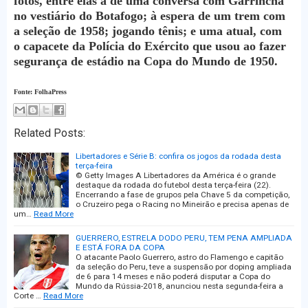
fotos, entre elas a de uma conversa com Garrincha
no vestiário do Botafogo; à espera de um trem com
a seleção de 1958; jogando tênis; e uma atual, com
o capacete da Polícia do Exército que usou ao fazer
segurança de estádio na Copa do Mundo de 1950.
Fonte: FolhaPress
Related Posts:
Libertadores e Série B: confira os jogos da rodada desta
terça-feira
© Getty Images A Libertadores da América é o grande
destaque da rodada do futebol desta terça-feira (22).
Encerrando a fase de grupos pela Chave 5 da competição,
o Cruzeiro pega o Racing no Mineirão e precisa apenas de
um…
Read More
GUERRERO, ESTRELA DODO PERU, TEM PENA AMPLIADA
E ESTÁ FORA DA COPA
O atacante Paolo Guerrero, astro do Flamengo e capitão
da seleção do Peru, teve a suspensão por doping ampliada
de 6 para 14 meses e não poderá disputar a Copa do
Mundo da Rússia-2018, anunciou nesta segunda-feira a
Corte …
Read More