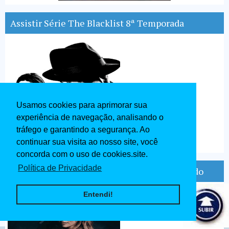
Assistir Série The Blacklist 8ª Temporada
Usamos cookies para aprimorar sua
experiência de navegação, analisando o
tráfego e garantindo a segurança. Ao
continuar sua visita ao nosso site, você
concorda com o uso de cookies.site.
Política de Privacidade
A Discovery of Witches 1ª Temporada Dublado
Entendi!