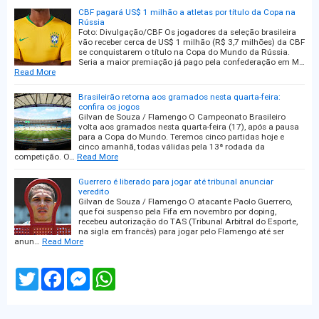
CBF pagará US$ 1 milhão a atletas por título da Copa na
Rússia
Foto: Divulgação/CBF Os jogadores da seleção brasileira
vão receber cerca de US$ 1 milhão (R$ 3,7 milhões) da CBF
se conquistarem o título na Copa do Mundo da Rússia.
Seria a maior premiação já pago pela confederação em M…
Read More
Brasileirão retorna aos gramados nesta quarta-feira:
confira os jogos
Gilvan de Souza / Flamengo O Campeonato Brasileiro
volta aos gramados nesta quarta-feira (17), após a pausa
para a Copa do Mundo. Teremos cinco partidas hoje e
cinco amanhã, todas válidas pela 13ª rodada da
competição. O…
Read More
Guerrero é liberado para jogar até tribunal anunciar
veredito
Gilvan de Souza / Flamengo O atacante Paolo Guerrero,
que foi suspenso pela Fifa em novembro por doping,
recebeu autorização do TAS (Tribunal Arbitral do Esporte,
na sigla em francês) para jogar pelo Flamengo até ser
anun…
Read More
T
F
M
W
w
a
e
h
i
c
s
a
t
e
s
t
t
b
e
s