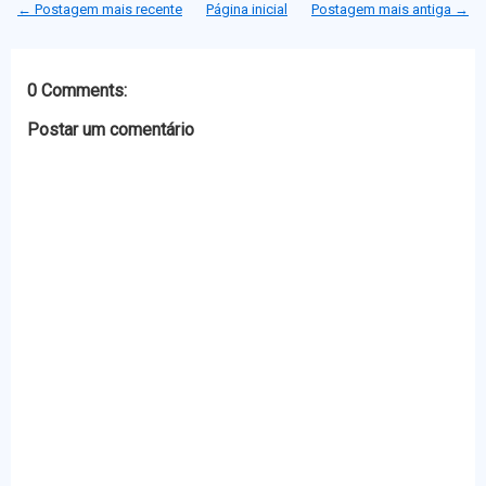
← Postagem mais recente
Página inicial
Postagem mais antiga →
e
o
n
A
r
o
g
p
k
e
p
r
0 Comments:
Postar um comentário