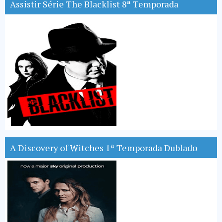
Assistir Série The Blacklist 8ª Temporada
A Discovery of Witches 1ª Temporada Dublado