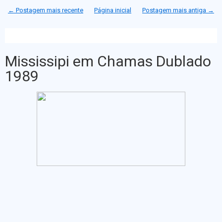
t
b
e
s
← Postagem mais recente
Página inicial
Postagem mais antiga →
e
o
n
A
r
o
g
p
k
e
p
r
Mississipi em Chamas Dublado
1989