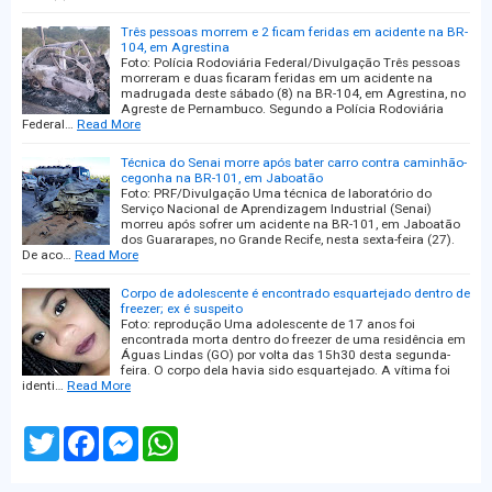
Três pessoas morrem e 2 ficam feridas em acidente na BR-
104, em Agrestina
Foto: Polícia Rodoviária Federal/Divulgação Três pessoas
morreram e duas ficaram feridas em um acidente na
madrugada deste sábado (8) na BR-104, em Agrestina, no
Agreste de Pernambuco. Segundo a Polícia Rodoviária
Federal…
Read More
Técnica do Senai morre após bater carro contra caminhão-
cegonha na BR-101, em Jaboatão
Foto: PRF/Divulgação Uma técnica de laboratório do
Serviço Nacional de Aprendizagem Industrial (Senai)
morreu após sofrer um acidente na BR-101, em Jaboatão
dos Guararapes, no Grande Recife, nesta sexta-feira (27).
De aco…
Read More
Corpo de adolescente é encontrado esquartejado dentro de
freezer; ex é suspeito
Foto: reprodução Uma adolescente de 17 anos foi
encontrada morta dentro do freezer de uma residência em
Águas Lindas (GO) por volta das 15h30 desta segunda-
feira. O corpo dela havia sido esquartejado. A vítima foi
identi…
Read More
T
F
M
W
w
a
e
h
i
c
s
a
t
e
s
t