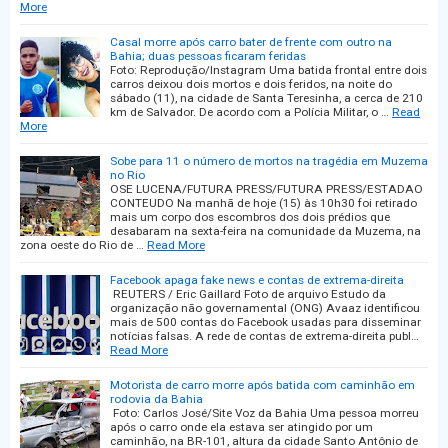
More
Casal morre após carro bater de frente com outro na
Bahia; duas pessoas ficaram feridas
Foto: Reprodução/Instagram Uma batida frontal entre dois
carros deixou dois mortos e dois feridos, na noite do
sábado (11), na cidade de Santa Teresinha, a cerca de 210
km de Salvador. De acordo com a Polícia Militar, o …
Read
More
Sobe para 11 o número de mortos na tragédia em Muzema
no Rio
OSE LUCENA/FUTURA PRESS/FUTURA PRESS/ESTADAO
CONTEUDO Na manhã de hoje (15) às 10h30 foi retirado
mais um corpo dos escombros dos dois prédios que
desabaram na sexta-feira na comunidade da Muzema, na
zona oeste do Rio de …
Read More
Facebook apaga fake news e contas de extrema-direita
REUTERS / Eric Gaillard Foto de arquivo Estudo da
organização não governamental (ONG) Avaaz identificou
mais de 500 contas do Facebook usadas para disseminar
notícias falsas. A rede de contas de extrema-direita publ…
Read More
Motorista de carro morre após batida com caminhão em
rodovia da Bahia
Foto: Carlos José/Site Voz da Bahia Uma pessoa morreu
após o carro onde ela estava ser atingido por um
caminhão, na BR-101, altura da cidade Santo Antônio de