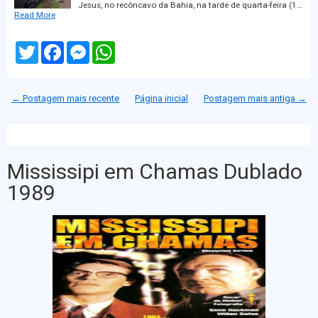
Jesus, no recôncavo da Bahia, na tarde de quarta-feira (1…
Read More
T
F
M
W
w
a
e
h
i
c
s
a
t
e
s
t
t
b
e
s
← Postagem mais recente
Página inicial
Postagem mais antiga →
e
o
n
A
r
o
g
p
k
e
p
r
Mississipi em Chamas Dublado
1989