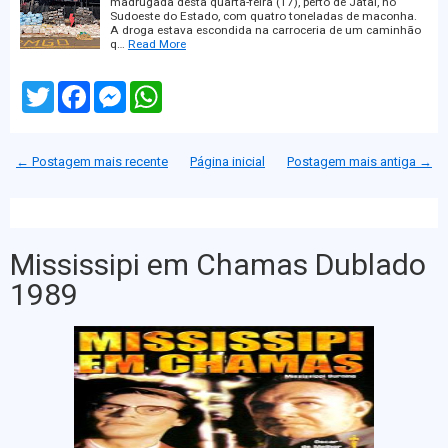
madrugada desta quarta-feira (17), perto de Jataí, no
Sudoeste do Estado, com quatro toneladas de maconha.
A droga estava escondida na carroceria de um caminhão
q…
Read More
T
F
M
W
w
a
e
h
i
c
s
a
t
e
s
t
t
b
e
s
← Postagem mais recente
Página inicial
Postagem mais antiga →
e
o
n
A
r
o
g
p
k
e
p
r
Mississipi em Chamas Dublado
1989