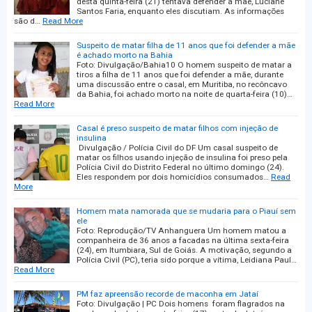
desta quinta-feira (21) tentava defender a mãe, Luciane
Santos Faria, enquanto eles discutiam. As informações
são d…
Read More
Suspeito de matar filha de 11 anos que foi defender a mãe
é achado morto na Bahia
Foto: Divulgação/Bahia10 O homem suspeito de matar a
tiros a filha de 11 anos que foi defender a mãe, durante
uma discussão entre o casal, em Muritiba, no recôncavo
da Bahia, foi achado morto na noite de quarta-feira (10)…
Read More
Casal é preso suspeito de matar filhos com injeção de
insulina
Divulgação / Polícia Civil do DF Um casal suspeito de
matar os filhos usando injeção de insulina foi preso pela
Polícia Civil do Distrito Federal no último domingo (24).
Eles respondem por dois homicídios consumados…
Read
More
Homem mata namorada que se mudaria para o Piauí sem
ele
Foto: Reprodução/TV Anhanguera Um homem matou a
companheira de 36 anos a facadas na última sexta-feira
(24), em Itumbiara, Sul de Goiás. A motivação, segundo a
Polícia Civil (PC), teria sido porque a vítima, Leidiana Paul…
Read More
PM faz apreensão recorde de maconha em Jataí
Foto: Divulgação | PC Dois homens foram flagrados na