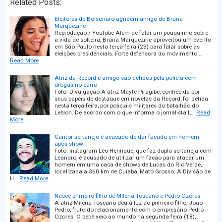
Related Posts:
Eleitores de Bolsonaro agridem amigo de Bruna
Marquezine
Reprodução / Youtube Além de falar um pouquinho sobre
a vida de solteira, Bruna Marquezine aproveitou um evento
em São Paulo nesta terça-feira (23) para falar sobre as
eleições presidenciais. Forte defensora do movimento …
Read More
Atriz da Record e amigo são detidos pela polícia com
drogas no carro
Foto: Divulgação A atriz Maytê Piragibe, conhecida por
seus papéis de destaque em novelas da Record, foi detida
nesta terça-feira, por policiais militares do batalhão do
Leblon. De acordo com o que informa o jornalista L…
Read
More
Cantor sertanejo é acusado de dar facada em homem
após show
Foto: Instagram Léo Henrique, que faz dupla sertaneja com
Leandro, é acusado de utilizar um facão para atacar um
homem em uma casa de shows de Lucas do Rio Verde,
localizada a 360 km de Cuiabá, Mato Grosso. A Divisão de
H…
Read More
Nasce primeiro filho de Milena Toscano e Pedro Ozores
A atriz Milena Toscano deu à luz ao primeiro filho, João
Pedro, fruto do relacionamento com o empresário Pedro
Ozores. O bebê veio ao mundo na segunda-feira (18),