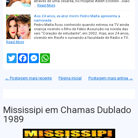
através de uma cesárea, no Hospital Albert Einstein. João
…
Read More
Aos 24 anos, ex-ator mirim Pedro Malta apresenta a
namorada
Pedro Malta ficou conhecido quando estreou na TV ainda
criança vivendo o filho de Fábio Assunção na novela das
seis “Coração de estudante”, em 2002. Hoje, aos 24 anos,
vivendo em Recife e cursando a faculdade de Rádio e TV…
Read More
T
F
M
W
w
a
e
h
i
c
s
a
t
e
s
t
t
b
e
s
← Postagem mais recente
Página inicial
Postagem mais antiga →
e
o
n
A
r
o
g
p
k
e
p
r
Mississipi em Chamas Dublado
1989