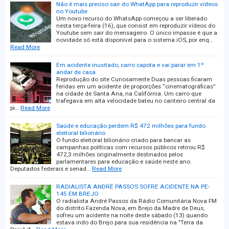
Não é mais preciso sair do WhatApp para reproduzir vídeos
no Youtube
Um novo recurso do WhatsApp começou a ser liberado
nesta terça-feira (16), que consist em reproduzir vídeos do
Youtube sem sair do mensageiro. O único impasse é que a
novidade só está disponível para o sistema iOS, por enq…
Read More
Em acidente inusitado, carro capota e vai parar em 1º
andar de casa
Reprodução do site Curiosamente Duas pessoas ficaram
feridas em um acidente de proporções “cinematográficas”
na cidade de Santa Ana, na Califórnia. Um carro que
trafegava em alta velocidade bateu no canteiro central da
pi…
Read More
Saúde e educação perdem R$ 472 milhões para fundo
eleitoral bilionário
O fundo eleitoral bilionário criado para bancar as
campanhas políticas com recursos públicos retirou R$
472,3 milhões originalmente destinados pelos
parlamentares para educação e saúde neste ano.
Deputados federais e senad…
Read More
RADIALISTA ANDRÉ PASSOS SOFRE ACIDENTE NA PE-
145 EM BREJO
O radialista André Passos da Rádio Comunitária Nova FM
do distrito Fazenda Nova, em Brejo da Madre de Deus,
sofreu um acidente na noite deste sábado (13) quando
estava indo do Brejo para sua residência na "Terra da