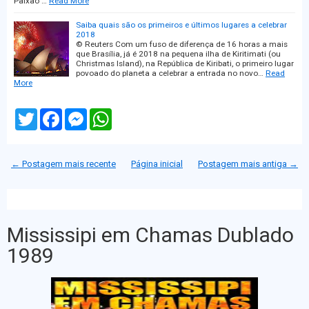
Paixão"…
Read More
Saiba quais são os primeiros e últimos lugares a celebrar
2018
© Reuters Com um fuso de diferença de 16 horas a mais
que Brasília, já é 2018 na pequena ilha de Kiritimati (ou
Christmas Island), na República de Kiribati, o primeiro lugar
povoado do planeta a celebrar a entrada no novo…
Read
More
T
F
M
W
w
a
e
h
i
c
s
a
t
e
s
t
t
b
e
s
← Postagem mais recente
Página inicial
Postagem mais antiga →
e
o
n
A
r
o
g
p
k
e
p
r
Mississipi em Chamas Dublado
1989