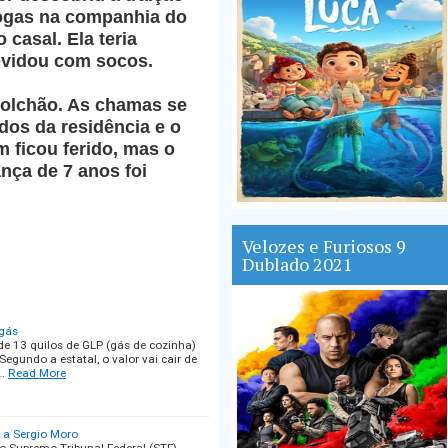
rogas na companhia do
casal. Ela teria
evidou com socos.
colchão. As chamas se
os da residência e o
 ficou ferido, mas o
ança de 7 anos foi
Velozes e Furiosos 9
Dublado 2021
 gás
de 13 quilos de GLP (gás de cozinha)
egundo a estatal, o valor vai cair de
…
Read More
a a Sergio Moro