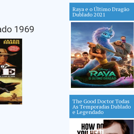
Raya e o Último Dragão
Dublado 2021
ado 1969
The Good Doctor Todas
As Temporadas Dublado
e Legendado