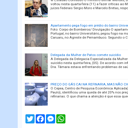
© Estadão Conteúdo O ministro Gilmar Mendes, do
voltou nesta quarta-feira (11) a fazer críticas ao M
juízes federais Sergio Moro e Marcelo Bretas, resp
Apartamento pega fogo em prédio do bairro Univer
Foto: Corpo de Bombeiros/ Divulgação O apartame
Portugal, no bairro Universitário, pegou fogo na 
Caruaru, no Agreste de Pernambuco. Segundo o 
Delegada da Mulher de Patos comete suicídio
A Delegada da Delegacia Especializada da Mulher
suicídio nesta quinta-feira, (05). De acordo com in
Dra. Tâmara estava enfrentando problemas de sa
PREÇO DO GÁS CAI NA REFINARIA, MAS NÃO 
O Cepea, Centro de Pesquisa Econômica Aplicada)
Paulo), identificou uma queda de até 20% nos pre
refinarias. O que chama a atenção é que essa qu
T
F
M
W
w
a
e
h
i
c
s
a