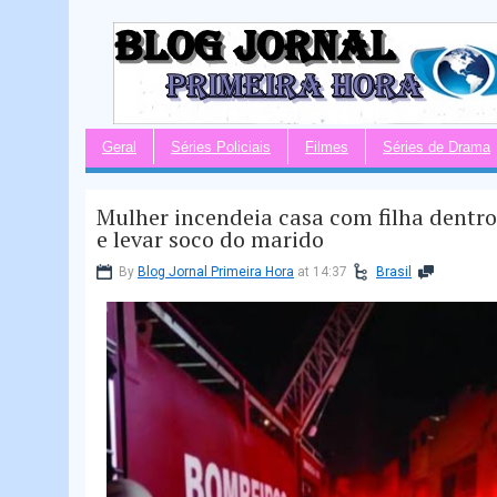
Geral
Séries Policiais
Filmes
Séries de Drama
Mulher incendeia casa com filha dentro
e levar soco do marido
By
Blog Jornal Primeira Hora
at 14:37
Brasil