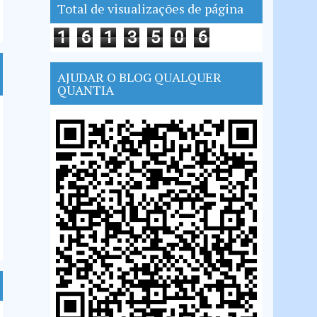
Total de visualizações de página
1
6
1
3
5
0
6
AJUDAR O BLOG QUALQUER
QUANTIA