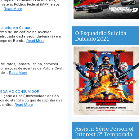
 Supremo Tribunal Federal (STF),
inistério Público Federal (MPF) e aos
o…
Read More
sitário, em Caruaru
O Esquadrão Suicida
nto de um edifício na Avenida
madrugada desta segunda-feira (9) em
Dublado 2021
Corpo de Bomb…
Read More
 de Patos, Tâmara Lenina, cometeu
formações de agentes da Polícia Civil,
úde …
Read More
CHEGA AO CONSUMIDOR
 ligado à Usp (Universidade de São
ços do etanol e do gás de cozinha nas
eda não…
Read More
Assistir Série Person of
Interest 5ª Temporada