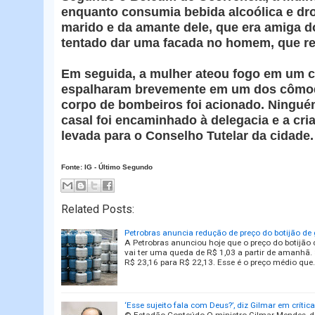
enquanto consumia bebida alcoólica e d
marido e da amante dele, que era amiga do 
tentado dar uma facada no homem, que r
Em seguida, a mulher ateou fogo em um 
espalharam brevemente em um dos cômod
corpo de bombeiros foi acionado. Ninguém
casal foi encaminhado à delegacia e a cri
levada para o Conselho Tutelar da cidade.
Fonte: IG - Último Segundo
Related Posts:
Petrobras anuncia redução de preço do botijão de
A Petrobras anunciou hoje que o preço do botijão 
vai ter uma queda de R$ 1,03 a partir de amanhã. S
R$ 23,16 para R$ 22,13. Esse é o preço médio que
‘Esse sujeito fala com Deus?’, diz Gilmar em crític