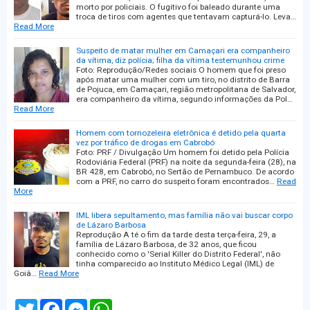
morto por policiais. O fugitivo foi baleado durante uma
troca de tiros com agentes que tentavam capturá-lo. Leva…
Read More
Suspeito de matar mulher em Camaçari era companheiro
da vítima, diz polícia; filha da vítima testemunhou crime
Foto: Reprodução/Redes sociais O homem que foi preso
após matar uma mulher com um tiro, no distrito de Barra
de Pojuca, em Camaçari, região metropolitana de Salvador,
era companheiro da vítima, segundo informações da Pol…
Read More
Homem com tornozeleira eletrônica é detido pela quarta
vez por tráfico de drogas em Cabrobó
Foto: PRF / Divulgação Um homem foi detido pela Polícia
Rodoviária Federal (PRF) na noite da segunda-feira (28), na
BR 428, em Cabrobó, no Sertão de Pernambuco. De acordo
com a PRF, no carro do suspeito foram encontrados…
Read
More
IML libera sepultamento, mas família não vai buscar corpo
de Lázaro Barbosa
Reprodução A té o fim da tarde desta terça-feira, 29, a
família de Lázaro Barbosa, de 32 anos, que ficou
conhecido como o 'Serial Killer do Distrito Federal', não
tinha comparecido ao Instituto Médico Legal (IML) de
Goiâ…
Read More
T
F
M
W