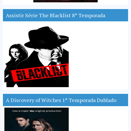
Assistir Série The Blacklist 8ª Temporada
A Discovery of Witches 1ª Temporada Dublado