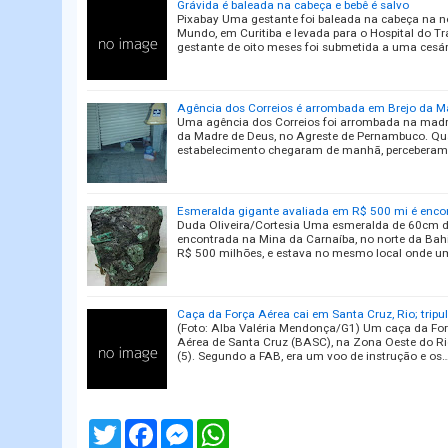
Grávida é baleada na cabeça e bebê é salvo
Pixabay Uma gestante foi baleada na cabeça na noit
Mundo, em Curitiba e levada para o Hospital do T
gestante de oito meses foi submetida a uma cesá
Agência dos Correios é arrombada em Brejo da M
Uma agência dos Correios foi arrombada na madru
da Madre de Deus, no Agreste de Pernambuco. Qu
estabelecimento chegaram de manhã, perceberam
Esmeralda gigante avaliada em R$ 500 mi é enco
Duda Oliveira/Cortesia Uma esmeralda de 60cm de
encontrada na Mina da Carnaíba, no norte da Bahi
R$ 500 milhões, e estava no mesmo local onde 
Caça da Força Aérea cai em Santa Cruz, Rio; tripu
(Foto: Alba Valéria Mendonça/G1) Um caça da Forç
Aérea de Santa Cruz (BASC), na Zona Oeste do Rio, 
(5). Segundo a FAB, era um voo de instrução e os
T
F
M
W
w
a
e
h