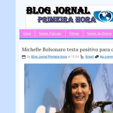
Geral
Séries Policiais
Filmes
Séries de Drama
Michelle Bolsonaro testa positivo para 
By
Blog Jornal Primeira Hora
at 15:04
Brasil
No comm