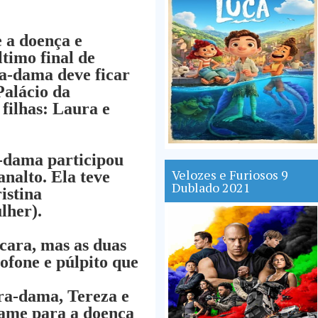
e a doença e
timo final de
a-dama deve ficar
Palácio da
filhas: Laura e
a-dama participou
Velozes e Furiosos 9
nalto. Ela teve
Dublado 2021
istina
lher).
cara, mas as duas
ofone e púlpito que
ra-dama, Tereza e
ame para a doença