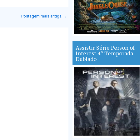
Postagem mais antiga →
Assistir Série Person of
Interest 4ª Temporada
Dublado