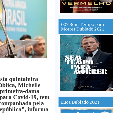
007 Sem Tempo para
Morrer Dublado 2021
sta quintafeira
ública, Michelle
A primeira-dama
 para Covid-19, tem
Luca Dublado 2021
acompanhada pela
epública”, informa