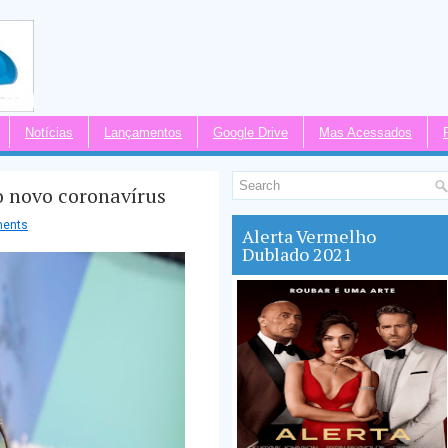
Notícias
Lançamentos
Google Drive
Mas Acessados
o novo coronavírus
ents
Alerta Vermelho
Dublado 2021