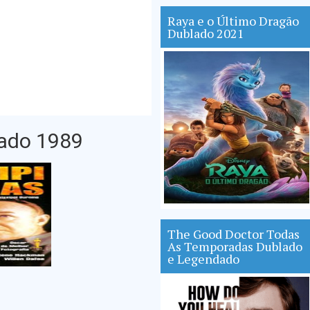
Raya e o Último Dragão
Dublado 2021
lado 1989
The Good Doctor Todas
As Temporadas Dublado
e Legendado