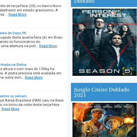
Dublado
e de terça-feira (20), no bairro Novo
rabalhador em estado gravíssimo. A
rea …
Read More
adre de Deus, PE
gada desta quarta-feira (6) em Brejo
ando os funcionários do
 uma abertura na port…
Read More
ntrada na Bahia
 altura e com mais de 130kg foi
a. A pedra preciosa está avaliada em
uma outra esm…
Read More
Jungle Cruise Dublado
2021
lantes se salvam
a Aérea Brasileira (FAB) caiu na Base
no início da noite desta terça-feira
…
Read More