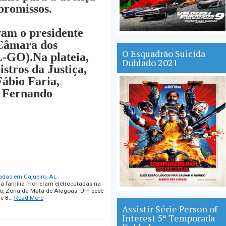
promissos.
vam o presidente
 Câmara dos
O Esquadrão Suicida
-GO).Na plateia,
Dublado 2021
tros da Justiça,
ábio Faria,
, Fernando
adas em Cajueiro, AL
a família morreram eletrocutadas na
iro, Zona da Mata de Alagoas. Um bebê
de 8…
Read More
Assistir Série Person of
Interest 5ª Temporada