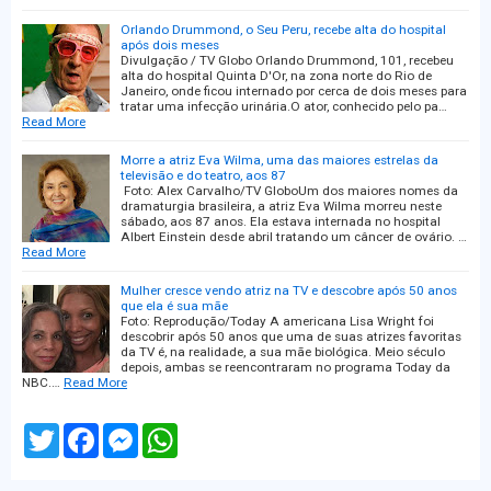
Orlando Drummond, o Seu Peru, recebe alta do hospital
após dois meses
Divulgação / TV Globo Orlando Drummond, 101, recebeu
alta do hospital Quinta D'Or, na zona norte do Rio de
Janeiro, onde ficou internado por cerca de dois meses para
tratar uma infecção urinária.O ator, conhecido pelo pa…
Read More
Morre a atriz Eva Wilma, uma das maiores estrelas da
televisão e do teatro, aos 87
Foto: Alex Carvalho/TV GloboUm dos maiores nomes da
dramaturgia brasileira, a atriz Eva Wilma morreu neste
sábado, aos 87 anos. Ela estava internada no hospital
Albert Einstein desde abril tratando um câncer de ovário. …
Read More
Mulher cresce vendo atriz na TV e descobre após 50 anos
que ela é sua mãe
Foto: Reprodução/Today A americana Lisa Wright foi
descobrir após 50 anos que uma de suas atrizes favoritas
da TV é, na realidade, a sua mãe biológica. Meio século
depois, ambas se reencontraram no programa Today da
NBC.…
Read More
T
F
M
W
w
a
e
h
i
c
s
a
t
e
s
t