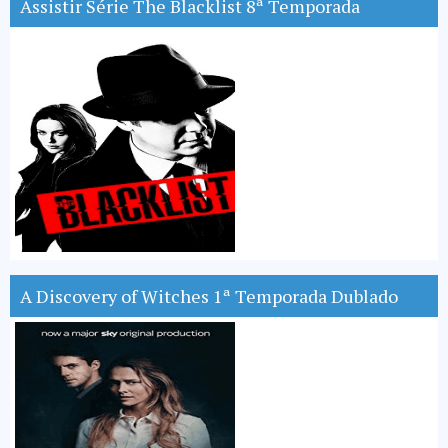
Assistir Série The Blacklist 8ª Temporada
A Discovery of Witches 1ª Temporada Dublado