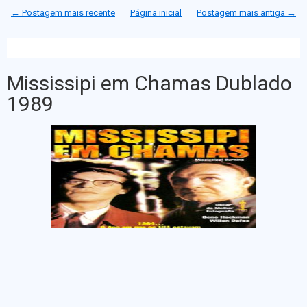
t
b
e
s
← Postagem mais recente
Página inicial
Postagem mais antiga →
e
o
n
A
r
o
g
p
k
e
p
r
Mississipi em Chamas Dublado
1989