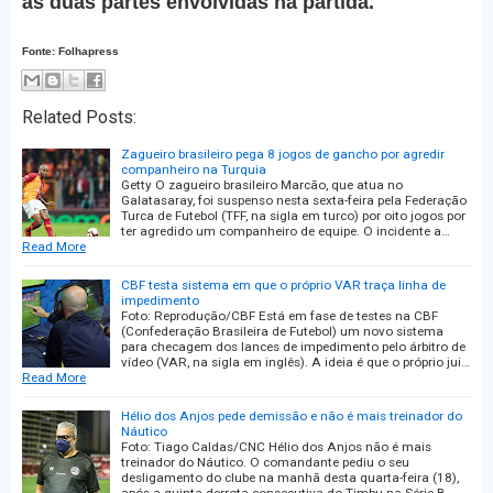
às duas partes envolvidas na partida.
Fonte: Folhapress
Related Posts:
Zagueiro brasileiro pega 8 jogos de gancho por agredir
companheiro na Turquia
Getty O zagueiro brasileiro Marcão, que atua no
Galatasaray, foi suspenso nesta sexta-feira pela Federação
Turca de Futebol (TFF, na sigla em turco) por oito jogos por
ter agredido um companheiro de equipe. O incidente a…
Read More
CBF testa sistema em que o próprio VAR traça linha de
impedimento
Foto: Reprodução/CBF Está em fase de testes na CBF
(Confederação Brasileira de Futebol) um novo sistema
para checagem dos lances de impedimento pelo árbitro de
vídeo (VAR, na sigla em inglês). A ideia é que o próprio jui…
Read More
Hélio dos Anjos pede demissão e não é mais treinador do
Náutico
Foto: Tiago Caldas/CNC Hélio dos Anjos não é mais
treinador do Náutico. O comandante pediu o seu
desligamento do clube na manhã desta quarta-feira (18),