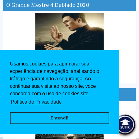
O Grande Mestre 4 Dublado 2020
Usamos cookies para aprimorar sua
experiência de navegação, analisando o
tráfego e garantindo a segurança. Ao
continuar sua visita ao nosso site, você
Ip Man O Mestre do Kung Fu Dublado 2020
concorda com o uso de cookies.site.
Política de Privacidade
Entendi!