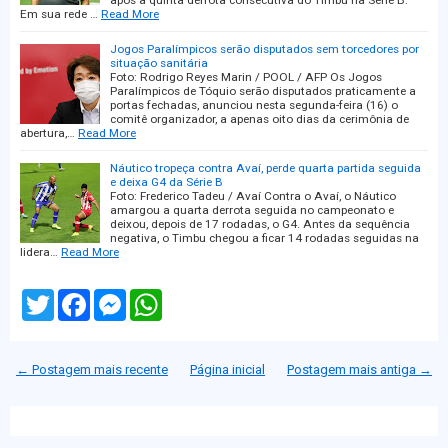
após a quinta derrota consecutiva do Timbu na Série B.
Em sua rede …
Read More
Jogos Paralímpicos serão disputados sem torcedores por
situação sanitária
Foto: Rodrigo Reyes Marin / POOL / AFP Os Jogos
Paralímpicos de Tóquio serão disputados praticamente a
portas fechadas, anunciou nesta segunda-feira (16) o
comitê organizador, a apenas oito dias da cerimônia de
abertura,…
Read More
Náutico tropeça contra Avaí, perde quarta partida seguida
e deixa G4 da Série B
Foto: Frederico Tadeu / Avaí Contra o Avaí, o Náutico
amargou a quarta derrota seguida no campeonato e
deixou, depois de 17 rodadas, o G4. Antes da sequência
negativa, o Timbu chegou a ficar 14 rodadas seguidas na
lidera…
Read More
T
F
M
W
w
a
e
h
i
c
s
a
t
e
s
t
t
b
e
s
← Postagem mais recente
Página inicial
Postagem mais antiga →
e
o
n
A
r
o
g
p
k
e
p
r