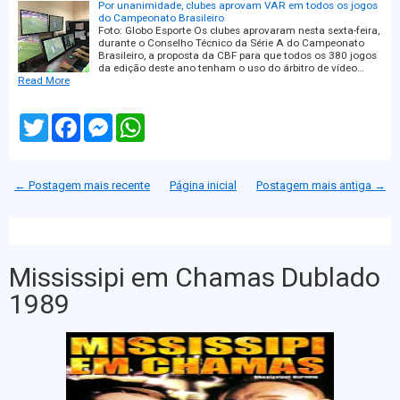
Por unanimidade, clubes aprovam VAR em todos os jogos
do Campeonato Brasileiro
Foto: Globo Esporte Os clubes aprovaram nesta sexta-feira,
durante o Conselho Técnico da Série A do Campeonato
Brasileiro, a proposta da CBF para que todos os 380 jogos
da edição deste ano tenham o uso do árbitro de vídeo…
Read More
T
F
M
W
w
a
e
h
i
c
s
a
t
e
s
t
t
b
e
s
← Postagem mais recente
Página inicial
Postagem mais antiga →
e
o
n
A
r
o
g
p
k
e
p
r
Mississipi em Chamas Dublado
1989