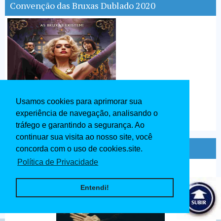
Convenção das Bruxas Dublado 2020
Usamos cookies para aprimorar sua
experiência de navegação, analisando o
tráfego e garantindo a segurança. Ao
continuar sua visita ao nosso site, você
O Grande Mestre 4 Dublado 2020
concorda com o uso de cookies.site.
Política de Privacidade
Entendi!