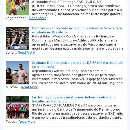
Alexandre Vidal / Flamengo SÃO PAULO, SP
(UOL/FOLHAPRESS) - O Flamengo já está nas semifinais
do Campeonato Carioca. Ao vencer o Madureira por 2 a 0,
nesta terça (19), no Maracanã, o time rubro-negro garantiu
vaga na fase…
Read More
Com versão encorpada no segundo semestre, Vasco mira
escalada no Brasileiro
Rafael Ribeiro/Vasco Rio - A chegada de Richard, ex-
Corinthians, e Marquinho, ex-Athletico-PR, oficialmente
apresentados nesta sexta-feira pelo Vasco, apontam a
montagem de uma equipe mais experiente e encorpada na
volta …
Read More
Cristiano Ronaldo deixa gorjeta de R$ 87 mil em resort de
luxo na Grécia
Reprodução Twitter Cristiano Ronaldo continua
aproveitando suas férias dos gramados do jeito mais
ostentador - e merecido - possível. O gajo passou uns dias
em um resort na Grécia com diária de R$ 34 mil. Segundo
o jornal…
Read More
Em formação, jovens mortos não tinham contrato de
trabalho no Flamengo
STAFF IMAGES / FLAMENGO Os 10 garotos mortos em
um incêndio no Centro de Treinamento do Flamengo, no
Rio de Janeiro, na madrugada dessa sexta-feira (8/2), não
eram considerados trabalhadores pela legislação vigente.
Todos…
Read More