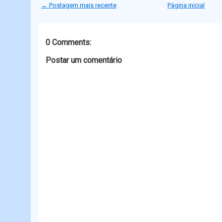
t
b
e
s
← Postagem mais recente
Página inicial
e
o
n
A
r
o
g
p
k
e
p
r
0 Comments:
Postar um comentário