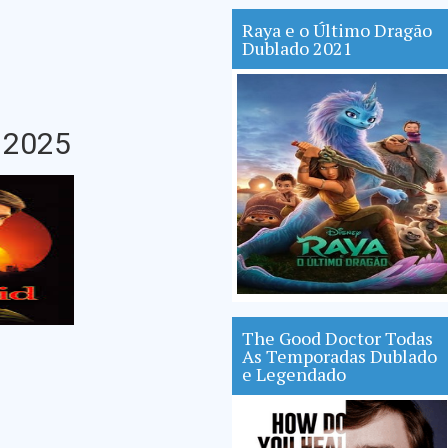
Raya e o Último Dragão
Dublado 2021
 2025
The Good Doctor Todas
As Temporadas Dublado
e Legendado