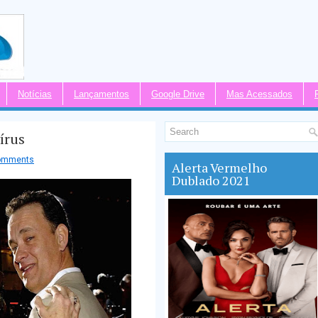
Notícias
Lançamentos
Google Drive
Mas Acessados
írus
omments
Alerta Vermelho
Dublado 2021