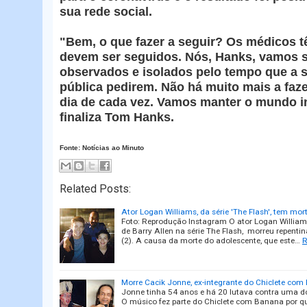
sua rede social.
"Bem, o que fazer a seguir? Os médicos 
devem ser seguidos. Nós, Hanks, vamos s
observados e isolados pelo tempo que a 
pública pedirem. Não há muito mais a faz
dia de cada vez. Vamos manter o mundo i
finaliza Tom Hanks.
Fonte: Notícias ao Minuto
Related Posts:
Ator Logan Williams, da série 'The Flash', tem mor
Foto: Reprodução Instagram O ator Logan William
de Barry Allen na série The Flash, morreu repenti
(2). A causa da morte do adolescente, que este…
R
Morre Cacik Jonne, ex-integrante do Chiclete co
Jonne tinha 54 anos e há 20 lutava contra uma do
O músico fez parte do Chiclete com Banana por qua