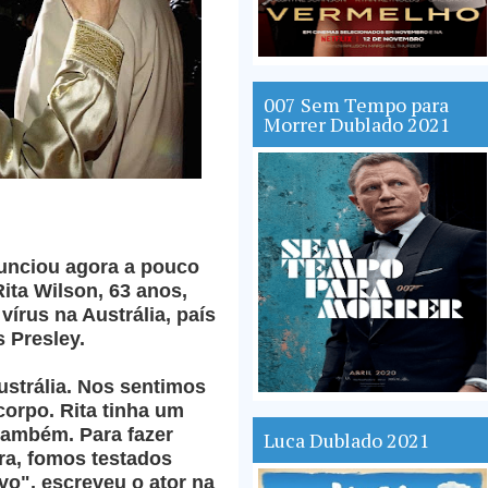
007 Sem Tempo para
Morrer Dublado 2021
unciou agora a pouco
Rita Wilson, 63 anos,
vírus na Austrália, país
s Presley.
ustrália. Nos sentimos
orpo. Rita tinha um
 também. Para fazer
Luca Dublado 2021
ra, fomos testados
ivo", escreveu o ator na