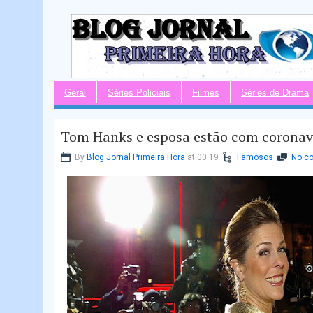
Geral
Séries Policiais
Filmes
Séries de Drama
Tom Hanks e esposa estão com coronav
By
Blog Jornal Primeira Hora
at 00:19
Famosos
No c