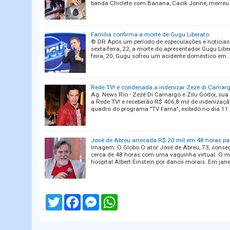
banda Chiclete com Banana, Cacik Jonne, morreu
Família confirma a morte de Gugu Liberato
© DR Após um período de especulações e notícias
sexta-feira, 22, a morte do apresentador Gugu Libe
feira, 20, Gugu sofreu um acidente doméstico em 
Rede TV! é condenada a indenizar Zezé di Camarg
Ag. News Rio - Zezé Di Camargo e Zilu Godoi, su
a Rede TV! e receberão R$ 406,8 mil de indenizaç
quadro do programa "TV Fama", exibido no dia 11
José de Abreu arrecada R$ 20 mil em 48 horas pa
Imagem: O Globo O ator José de Abreu, 73, conseg
cerca de 48 horas com uma vaquinha virtual. O mo
hospital Albert Einstein por danos morais. Em jane
T
F
M
W
w
a
e
h
i
c
s
a
t
e
s
t