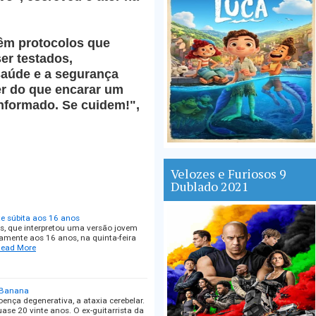
têm protocolos que
er testados,
saúde e a segurança
er do que encarar um
nformado. Se cuidem!",
Velozes e Furiosos 9
Dublado 2021
te súbita aos 16 anos
s, que interpretou uma versão jovem
namente aos 16 anos, na quinta-feira
ead More
m Banana
ença degenerativa, a ataxia cerebelar.
se 20 vinte anos. O ex-guitarrista da