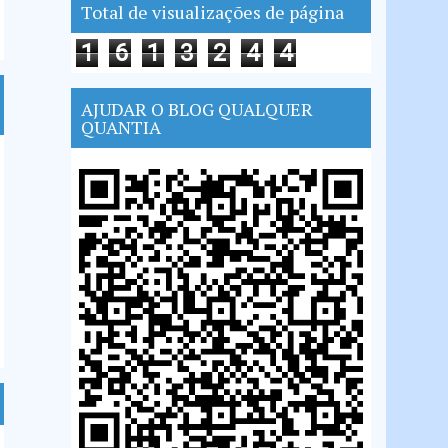
Total de visualizações de página
1
6
1
3
2
4
4
AJUDAR O BLOG QUALQUER
QUANTIA