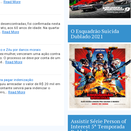
 …
Read More
 desencontradas, foi confirmada nesta
rato, aos 60 anos de idade. Na quarta-
O Esquadrão Suicida
…
Read More
Dublado 2021
o e Zilu por danos morais
a ex-mulher, venceram uma ação contra
ão. O processo se deve por conta de um
 d…
Read More
ra pagar indenização
uiu arrecadar o valor de R$ 20 mil em
ntante servirá para indenizar o
iro,…
Read More
Assistir Série Person of
Interest 5ª Temporada