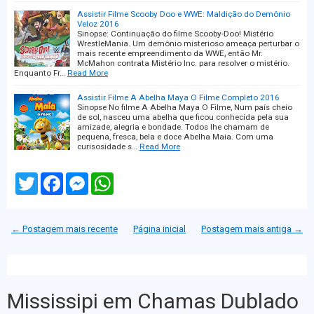
Assistir Filme Scooby Doo e WWE: Maldição do Demônio
Veloz 2016
Sinopse: Continuação do filme Scooby-Doo! Mistério
WrestleMania. Um demônio misterioso ameaça perturbar o
mais recente empreendimento da WWE, então Mr.
McMahon contrata Mistério Inc. para resolver o mistério.
Enquanto Fr…
Read More
Assistir Filme A Abelha Maya O Filme Completo 2016
Sinopse No filme A Abelha Maya O Filme, Num país cheio
de sol, nasceu uma abelha que ficou conhecida pela sua
amizade, alegria e bondade. Todos lhe chamam de
pequena, fresca, bela e doce Abelha Maia. Com uma
curisosidade s…
Read More
T
F
M
W
w
a
e
h
i
c
s
a
t
e
s
t
t
b
e
s
← Postagem mais recente
Página inicial
Postagem mais antiga →
e
o
n
A
r
o
g
p
k
e
p
r
Mississipi em Chamas Dublado