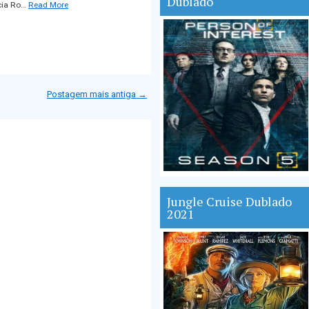
Dublado
cia Ro…
Read More
Postagem mais antiga →
Jungle Cruise Dublado
2021