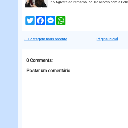
no Agreste de Pernambuco. De acordo com a Polí
T
F
M
W
w
a
e
h
i
c
s
a
t
e
s
t
t
b
e
s
← Postagem mais recente
Página inicial
e
o
n
A
r
o
g
p
k
e
p
r
0 Comments:
Postar um comentário