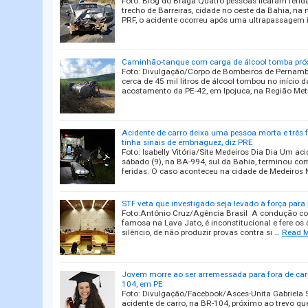
Foto: Blog do Braga Quatro pessoas ficaram feri
trecho de Barreiras, cidade no oeste da Bahia, n
PRF, o acidente ocorreu após uma ultrapassagem 
Caminhão-tanque com carga de álcool tomba pró
Foto: Divulgação/Corpo de Bombeiros de Perna
cerca de 45 mil litros de álcool tombou no início d
acostamento da PE-42, em Ipojuca, na Região Met
Acidente de carro deixa uma pessoa morta e três f
tinha sinais de embriaguez, diz PRE
Foto: Isabelly Vitória/Site Medeiros Dia Dia Um a
sábado (9), na BA-994, sul da Bahia, terminou co
feridas. O caso aconteceu na cidade de Medeiros 
STF veta que investigado seja levado à força para
Foto:Antônio Cruz/Agência Brasil A condução coerc
famosa na Lava Jato, é inconstitucional e fere os 
silêncio, de não produzir provas contra si …
Read 
Jovem morre ao ser arremessada para fora de car
104, em PE
Foto: Divulgação/Facebook/Asces-Unita Gabriela 
acidente de carro, na BR-104, próximo ao trevo qu