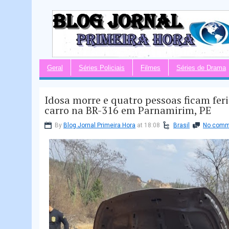
Geral
Séries Policiais
Filmes
Séries de Drama
Idosa morre e quatro pessoas ficam fer
carro na BR-316 em Parnamirim, PE
By
Blog Jornal Primeira Hora
at 18:08
Brasil
No comm