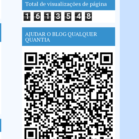
Total de visualizações de página
1
6
1
3
5
4
8
AJUDAR O BLOG QUALQUER
QUANTIA