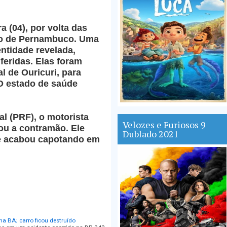
a (04), por volta das
ão de Pernambuco. Uma
entidade revelada,
feridas. Elas foram
l de Ouricuri, para
O estado de saúde
l (PRF), o motorista
Velozes e Furiosos 9
ou a contramão. Ele
Dublado 2021
 e acabou capotando em
na BA; carro ficou destruído