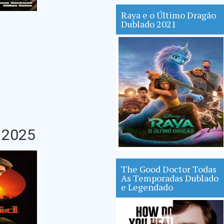
Raya e o Último Dragão
Dublado 2021
 2025
The Good Doctor Todas
As Temporadas Dublado
e Legendado