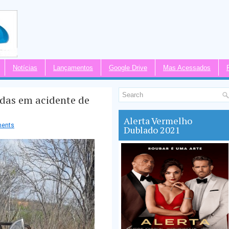
Notícias
Lançamentos
Google Drive
Mas Acessados
idas em acidente de
Alerta Vermelho
ents
Dublado 2021