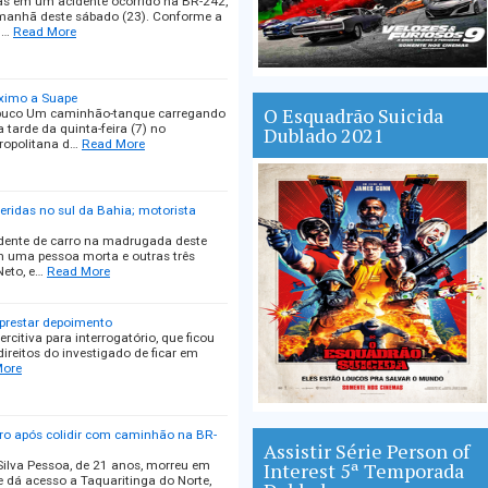
das em um acidente ocorrido na BR-242,
a manhã deste sábado (23). Conforme a
i…
Read More
ximo a Suape
O Esquadrão Suicida
mbuco Um caminhão-tanque carregando
a tarde da quinta-feira (7) no
Dublado 2021
ropolitana d…
Read More
eridas no sul da Bahia; motorista
cidente de carro na madrugada deste
m uma pessoa morta e outras três
Neto, e…
Read More
 prestar depoimento
itiva para interrogatório, que ficou
direitos do investigado de ficar em
More
ro após colidir com caminhão na BR-
Assistir Série Person of
Silva Pessoa, de 21 anos, morreu em
Interest 5ª Temporada
e dá acesso a Taquaritinga do Norte,