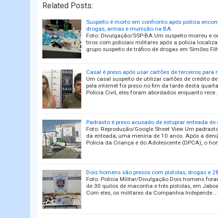
Related Posts:
Suspeito é morto em confronto após polícia encon
drogas, armas e munição na BA
Foto: Divulgação/SSP-BA Um suspeito morreu e ou
tiros com policiais militares após a polícia loca
grupo suspeito de tráfico de drogas em Simões Fil
Casal é preso após usar cartões de terceiros para r
Um casal suspeito de utilizar cartões de crédito 
pela internet foi preso no fim da tarde desta quart
Polícia Civil, eles foram abordados enquanto rece
Padrasto é preso acusado de estuprar enteada d
Foto: Reprodução/Google Street View Um padrasto
da enteada, uma menina de 10 anos. Após a den
Polícia da Criança e do Adolescente (DPCA), o h
Dois homens são presos com pistolas, drogas e 28
Foto: Polícia Militar/Divulgação Dois homens fora
de 30 quilos de maconha e três pistolas, em Jabo
Com eles, os militares da Companhia Independe…