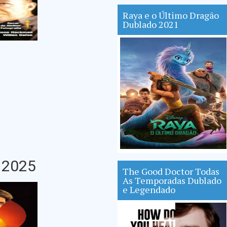
Raya e o Último Dragão
Dublado 2021
 2025
The Good Doctor Todas
As Temporadas Dublado
e Legendado