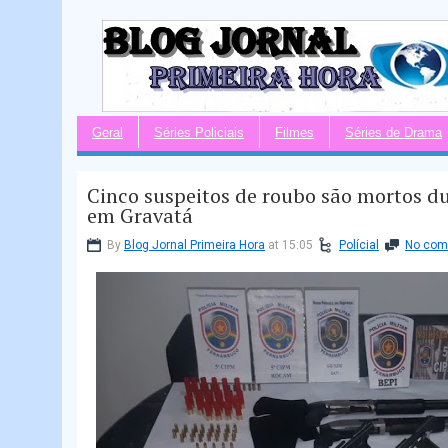
Geral
Séries Policiais
Filmes
Séries de Drama
Cinco suspeitos de roubo são mortos d
em Gravatá
By
Blog Jornal Primeira Hora
at 15:05
Polícial
No co