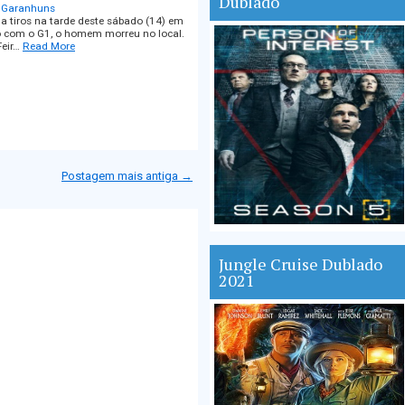
Dublado
m Garanhuns
 tiros na tarde deste sábado (14) em
 com o G1, o homem morreu no local.
Feir…
Read More
Postagem mais antiga →
Jungle Cruise Dublado
2021