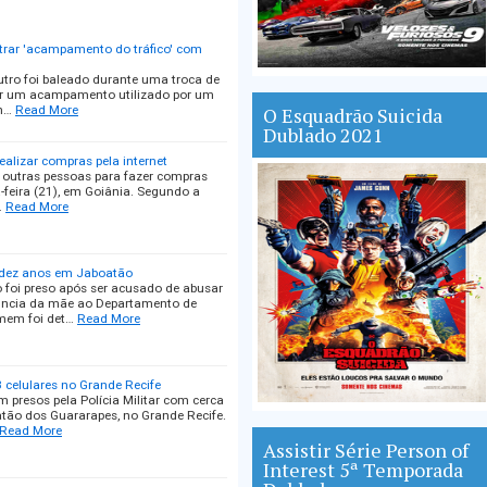
trar 'acampamento do tráfico' com
tro foi baleado durante uma troca de
lizar um acampamento utilizado por um
h…
Read More
O Esquadrão Suicida
Dublado 2021
ealizar compras pela internet
de outras pessoas para fazer compras
a-feira (21), em Goiânia. Segundo a
…
Read More
e dez anos em Jaboatão
 foi preso após ser acusado de abusar
úncia da mãe ao Departamento de
omem foi det…
Read More
 celulares no Grande Recife
m presos pela Polícia Militar com cerca
atão dos Guararapes, no Grande Recife.
Read More
Assistir Série Person of
Interest 5ª Temporada