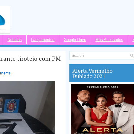
Notícias
Lançamentos
Google Drive
Mas Acessados
urante tiroteio com PM
Alerta Vermelho
mments
Dublado 2021