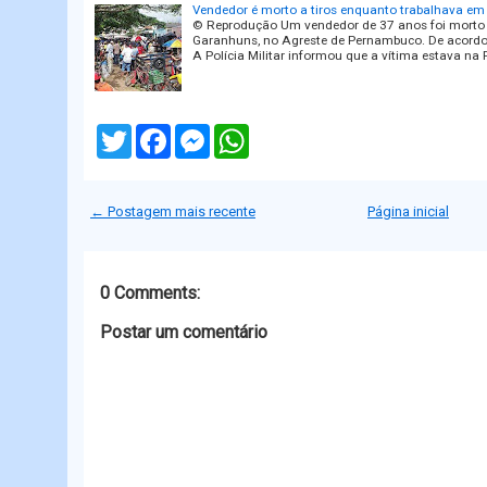
Vendedor é morto a tiros enquanto trabalhava e
© Reprodução Um vendedor de 37 anos foi morto a
Garanhuns, no Agreste de Pernambuco. De acordo
A Polícia Militar informou que a vítima estava na 
T
F
M
W
w
a
e
h
i
c
s
a
t
e
s
t
t
b
e
s
← Postagem mais recente
Página inicial
e
o
n
A
r
o
g
p
k
e
p
r
0 Comments:
Postar um comentário