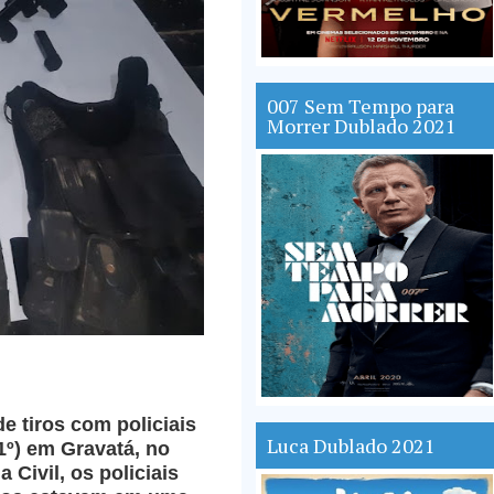
007 Sem Tempo para
Morrer Dublado 2021
 tiros com policiais
Luca Dublado 2021
1º) em Gravatá, no
Civil, os policiais