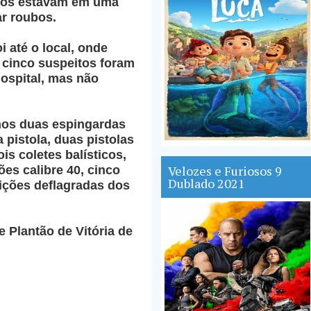
dos estavam em uma
ar roubos.
i até o local, onde
 cinco suspeitos foram
hospital, mas não
nos duas espingardas
 pistola, duas pistolas
ois coletes balísticos,
Velozes e Furiosos 9
ões calibre 40, cinco
Dublado 2021
ições deflagradas dos
e Plantão de Vitória de