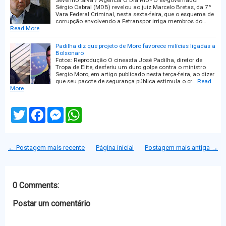
Severino Silva / Agência O Dia Rio - O ex-governador
Sérgio Cabral (MDB) revelou ao juiz Marcelo Bretas, da 7ª
Vara Federal Criminal, nesta sexta-feira, que o esquema de
corrupção envolvendo a Fetranspor irriga membros do…
Read More
Padilha diz que projeto de Moro favorece milícias ligadas a
Bolsonaro
Fotos: Reprodução O cineasta José Padilha, diretor de
Tropa de Elite, desferiu um duro golpe contra o ministro
Sergio Moro, em artigo publicado nesta terça-feira, ao dizer
que seu pacote de segurança pública estimula o cr…
Read
More
T
F
M
W
w
a
e
h
i
c
s
a
t
e
s
t
t
b
e
s
← Postagem mais recente
Página inicial
Postagem mais antiga →
e
o
n
A
r
o
g
p
k
e
p
r
0 Comments:
Postar um comentário