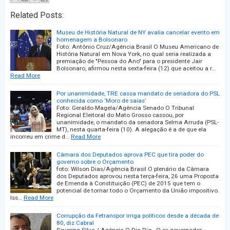
Related Posts:
Museu de História Natural de NY avalia cancelar evento em
homenagem a Bolsonaro
Foto: Antônio Cruz/Agência Brasil O Museu Americano de
História Natural em Nova York, no qual seria realizada a
premiação de "Pessoa do Ano" para o presidente Jair
Bolsonaro, afirmou nesta sexta-feira (12) que aceitou a r…
Read More
Por unanimidade, TRE cassa mandato de senadora do PSL
conhecida como ‘Moro de saias’
Foto: Geraldo Magela/Agência Senado O Tribunal
Regional Eleitoral do Mato Grosso cassou, por
unanimidade, o mandato da senadora Selma Arruda (PSL-
MT), nesta quarta-feira (10). A alegação é a de que ela
incorreu em crime d…
Read More
Câmara dos Deputados aprova PEC que tira poder do
governo sobre o Orçamento
foto: Wilson Dias/Agência Brasil O plenário da Câmara
dos Deputados aprovou nesta terça-feira, 26 uma Proposta
de Emenda à Constituição (PEC) de 2015 que tem o
potencial de tornar todo o Orçamento da União impositivo.
Iss…
Read More
Corrupção da Fetranspor irriga políticos desde a década de
80, diz Cabral