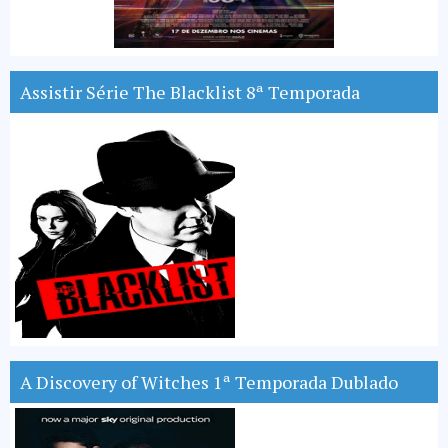
Assistir Série The Blacklist 8ª Temporada
A Discovery of Witches 1ª Temporada Dublado