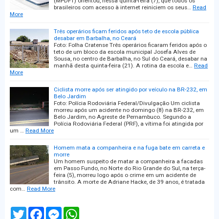
(MPDFT) orientou, nessa quinta-feira (7), que todos os
brasileiros com acesso à internet reiniciem os seus…
Read
More
Três operários ficam feridos após teto de escola pública
desabar em Barbalha, no Ceará
Foto: Folha Cratense Três operários ficaram feridos após o
teto de um bloco da escola municipal Josefa Alves de
Sousa, no centro de Barbalha, no Sul do Ceará, desabar na
manhã desta quinta-feira (21). A rotina da escola e…
Read
More
Ciclista morre após ser atingido por veículo na BR-232, em
Belo Jardim
Foto: Polícia Rodoviária Federal/Divulgação Um ciclista
morreu após um acidente no domingo (8) na BR-232, em
Belo Jardim, no Agreste de Pernambuco. Segundo a
Polícia Rodoviária Federal (PRF), a vítima foi atingida por
um …
Read More
Homem mata a companheira e na fuga bate em carreta e
morre
Um homem suspeito de matar a companheira a facadas
em Passo Fundo, no Norte do Rio Grande do Sul, na terça-
feira (5), morreu logo após o crime em um acidente de
trânsito. A morte de Adriane Hacke, de 39 anos, é tratada
com…
Read More
T
F
M
W
w
a
e
h