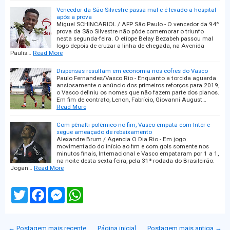
Vencedor da São Silvestre passa mal e é levado a hospital
após a prova
Miguel SCHINCARIOL / AFP São Paulo - O vencedor da 94ª
prova da São Silvestre não pôde comemorar o triunfo
nesta segunda-feira. O etíope Belay Bezabeh passou mal
logo depois de cruzar a linha de chegada, na Avenida
Paulis…
Read More
Dispensas resultam em economia nos cofres do Vasco
Paulo Fernandes/Vasco Rio - Enquanto a torcida aguarda
ansiosamente o anúncio dos primeiros reforços para 2019,
o Vasco definiu os nomes que não fazem parte dos planos.
Em fim de contrato, Lenon, Fabrício, Giovanni August…
Read More
Com pênalti polêmico no fim, Vasco empata com Inter e
segue ameaçado de rebaixamento
Alexandre Brum / Agencia O Dia Rio - Em jogo
movimentado do início ao fim e com gols somente nos
minutos finais, Internacional e Vasco empataram por 1 a 1,
na noite desta sexta-feira, pela 31ª rodada do Brasileirão.
Jogan…
Read More
T
F
M
W
w
a
e
h
i
c
s
a
t
e
s
t
t
b
e
s
← Postagem mais recente
Página inicial
Postagem mais antiga →