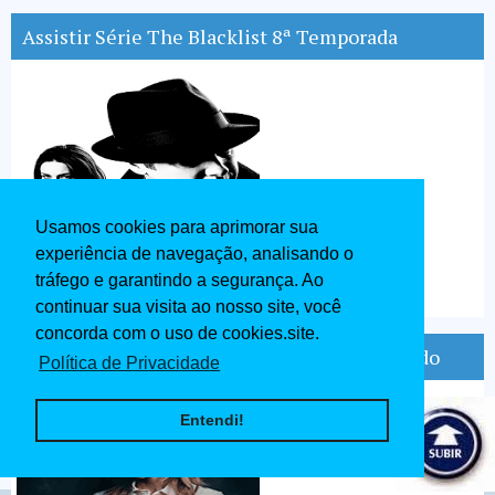
Assistir Série The Blacklist 8ª Temporada
Usamos cookies para aprimorar sua
experiência de navegação, analisando o
tráfego e garantindo a segurança. Ao
continuar sua visita ao nosso site, você
concorda com o uso de cookies.site.
A Discovery of Witches 1ª Temporada Dublado
Política de Privacidade
Entendi!