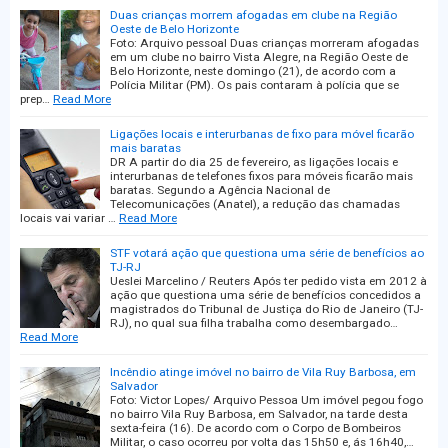
Duas crianças morrem afogadas em clube na Região
Oeste de Belo Horizonte
Foto: Arquivo pessoal Duas crianças morreram afogadas
em um clube no bairro Vista Alegre, na Região Oeste de
Belo Horizonte, neste domingo (21), de acordo com a
Polícia Militar (PM). Os pais contaram à polícia que se
prep…
Read More
Ligações locais e interurbanas de fixo para móvel ficarão
mais baratas
DR A partir do dia 25 de fevereiro, as ligações locais e
interurbanas de telefones fixos para móveis ficarão mais
baratas. Segundo a Agência Nacional de
Telecomunicações (Anatel), a redução das chamadas
locais vai variar …
Read More
STF votará ação que questiona uma série de benefícios ao
TJ-RJ
Ueslei Marcelino / Reuters Após ter pedido vista em 2012 à
ação que questiona uma série de benefícios concedidos a
magistrados do Tribunal de Justiça do Rio de Janeiro (TJ-
RJ), no qual sua filha trabalha como desembargado…
Read More
Incêndio atinge imóvel no bairro de Vila Ruy Barbosa, em
Salvador
Foto: Victor Lopes/ Arquivo Pessoa Um imóvel pegou fogo
no bairro Vila Ruy Barbosa, em Salvador, na tarde desta
sexta-feira (16). De acordo com o Corpo de Bombeiros
Militar, o caso ocorreu por volta das 15h50 e, ás 16h40,…