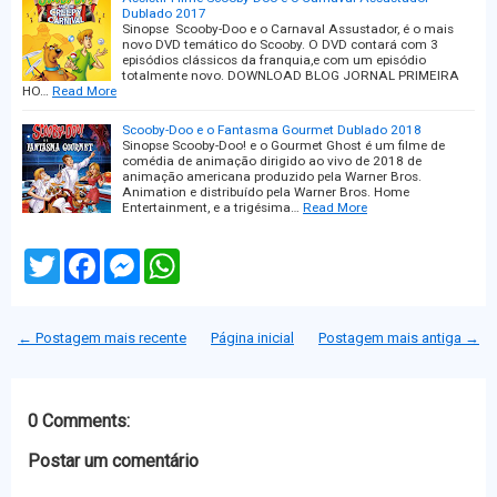
Dublado 2017
Sinopse Scooby-Doo e o Carnaval Assustador, é o mais
novo DVD temático do Scooby. O DVD contará com 3
episódios clássicos da franquia,e com um episódio
totalmente novo. DOWNLOAD BLOG JORNAL PRIMEIRA
HO…
Read More
Scooby-Doo e o Fantasma Gourmet Dublado 2018
Sinopse Scooby-Doo! e o Gourmet Ghost é um filme de
comédia de animação dirigido ao vivo de 2018 de
animação americana produzido pela Warner Bros.
Animation e distribuído pela Warner Bros. Home
Entertainment, e a trigésima…
Read More
T
F
M
W
w
a
e
h
i
c
s
a
t
e
s
t
t
b
e
s
← Postagem mais recente
Página inicial
Postagem mais antiga →
e
o
n
A
r
o
g
p
k
e
p
r
0 Comments:
Postar um comentário