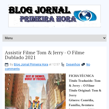
Assistir Filme Tom & Jerry - O Filme
Dublado 2021
By
Blog Jornal Primeira Hora
at 12:57
Desenhos
No
comments
FICHA TÉCNICA
Título Traduzido: Tom
& Jerry – O Filme
Título Original: Tom &
Jerry
Gênero: Comédia,
Família, Aventura