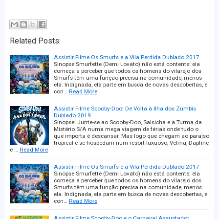
Related Posts:
Assistir Filme Os Smurfs e a Vila Perdida Dublado 2017
Sinopse Smurfette (Demi Lovato) não está contente: ela
começa a perceber que todos os homens do vilarejo dos
Smurfs têm uma função precisa na comunidade, menos
ela. Indignada, ela parte em busca de novas descobertas, e
con…
Read More
Assistir Filme Scooby-Doo! De Volta à Ilha dos Zumbis
Dublado 2019
Sinopse: Junte-se ao Scooby-Doo, Salsicha e a Turma da
Mistério S/A numa mega viagem de férias onde tudo o
que importa é descansar. Mas logo que chegam ao paraíso
tropical e se hospedam num resort luxuoso, Velma, Daphne
e …
Read More
Assistir Filme Os Smurfs e a Vila Perdida Dublado 2017
Sinopse Smurfette (Demi Lovato) não está contente: ela
começa a perceber que todos os homens do vilarejo dos
Smurfs têm uma função precisa na comunidade, menos
ela. Indignada, ela parte em busca de novas descobertas, e
con…
Read More
Assistir Filme Scooby-Doo e o Carnaval Assustador