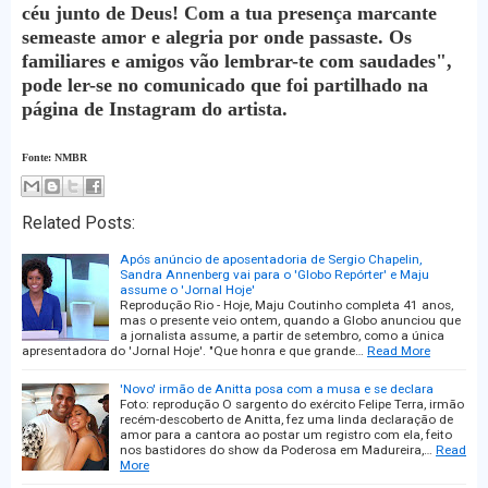
céu junto de Deus! Com a tua presença marcante
semeaste amor e alegria por onde passaste. Os
familiares e amigos vão lembrar-te com saudades",
pode ler-se no comunicado que foi partilhado na
página de Instagram do artista.
Fonte: NMBR
Related Posts:
Após anúncio de aposentadoria de Sergio Chapelin,
Sandra Annenberg vai para o 'Globo Repórter' e Maju
assume o 'Jornal Hoje'
Reprodução Rio - Hoje, Maju Coutinho completa 41 anos,
mas o presente veio ontem, quando a Globo anunciou que
a jornalista assume, a partir de setembro, como a única
apresentadora do 'Jornal Hoje'. "Que honra e que grande…
Read More
'Novo' irmão de Anitta posa com a musa e se declara
Foto: reprodução O sargento do exército Felipe Terra, irmão
recém-descoberto de Anitta, fez uma linda declaração de
amor para a cantora ao postar um registro com ela, feito
nos bastidores do show da Poderosa em Madureira,…
Read
More