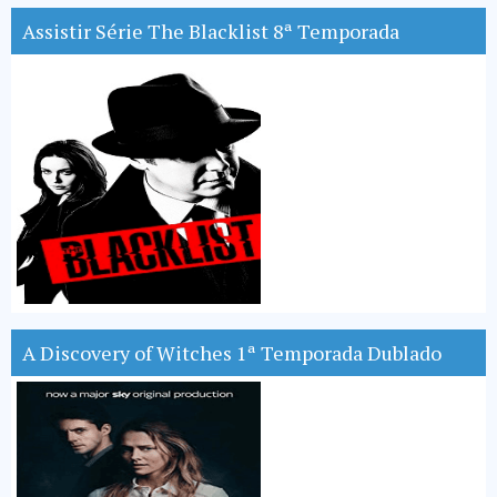
Assistir Série The Blacklist 8ª Temporada
A Discovery of Witches 1ª Temporada Dublado