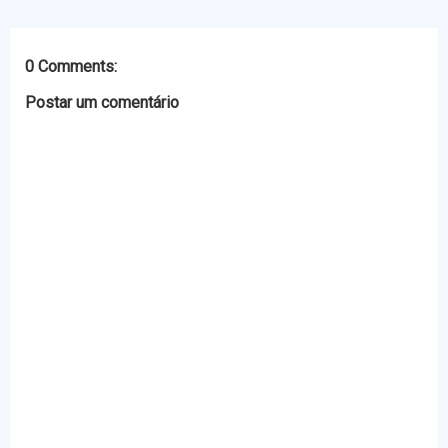
r
o
g
p
k
e
p
r
0 Comments:
Postar um comentário