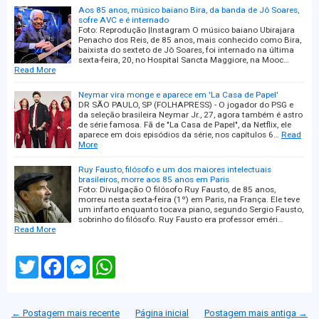
Aos 85 anos, músico baiano Bira, da banda de Jô Soares,
sofre AVC e é internado
Foto: Reprodução |Instagram O músico baiano Ubirajara
Penacho dos Reis, de 85 anos, mais conhecido como Bira,
baixista do sexteto de Jô Soares, foi internado na última
sexta-feira, 20, no Hospital Sancta Maggiore, na Mooc…
Read More
Neymar vira monge e aparece em 'La Casa de Papel'
DR SÃO PAULO, SP (FOLHAPRESS) - O jogador do PSG e
da seleção brasileira Neymar Jr., 27, agora também é astro
de série famosa. Fã de "La Casa de Papel", da Netflix, ele
aparece em dois episódios da série, nos capítulos 6…
Read
More
Ruy Fausto, filósofo e um dos maiores intelectuais
brasileiros, morre aos 85 anos em Paris
Foto: Divulgação O filósofo Ruy Fausto, de 85 anos,
morreu nesta sexta-feira (1º) em Paris, na França. Ele teve
um infarto enquanto tocava piano, segundo Sergio Fausto,
sobrinho do filósofo. Ruy Fausto era professor eméri…
Read More
T
F
M
W
w
a
e
h
i
c
s
a
t
e
s
t
t
b
e
s
← Postagem mais recente
Página inicial
Postagem mais antiga →
e
o
n
A