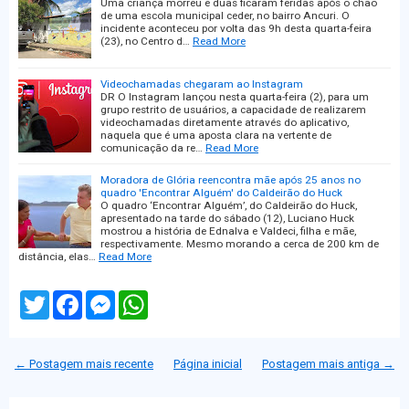
Uma criança morreu e duas ficaram feridas após o chão
de uma escola municipal ceder, no bairro Ancuri. O
incidente aconteceu por volta das 9h desta quarta-feira
(23), no Centro d…
Read More
Videochamadas chegaram ao Instagram
DR O Instagram lançou nesta quarta-feira (2), para um
grupo restrito de usuários, a capacidade de realizarem
videochamadas diretamente através do aplicativo,
naquela que é uma aposta clara na vertente de
comunicação da re…
Read More
Moradora de Glória reencontra mãe após 25 anos no
quadro 'Encontrar Alguém' do Caldeirão do Huck
O quadro ‘Encontrar Alguém’, do Caldeirão do Huck,
apresentado na tarde do sábado (12), Luciano Huck
mostrou a história de Ednalva e Valdeci, filha e mãe,
respectivamente. Mesmo morando a cerca de 200 km de
distância, elas…
Read More
T
F
M
W
w
a
e
h
i
c
s
a
t
e
s
t
t
b
e
s
← Postagem mais recente
Página inicial
Postagem mais antiga →
e
o
n
A
r
o
g
p
k
e
p