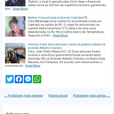
Station, o local é operado pela Orion Span e ficará em
órbita cerca de 320 km da superfície terrestre, garantindo
aos…
Read More
Mulher é encontrada morta em Cabrobó/PE.
Foto/Whatsapp Uma mulher foi encontrada morta em
Cabrobó, no sertão de PE. O corpo foi encontrado na
manhã desta terça-feira (17), dentro de uma casa
abandonada, na Av. Nilo Coelho, bairro da Temperatura.
Segundo a Políc…
Read More
Homem mata duas pessoas e atira na própria cabeça na
avenida Alberto Craveiro
Foto: João Pedro Ribeiro/G1 CE Duas pessoas foram
mortas e uma ficou gravemente ferida na tarde deste
domingo (8) na Avenida Alberto Craveiro, no Bairro Dias
Macedo, em Fortaleza. De acordo com testemunhas, o
motorista de…
Read More
T
F
M
W
w
a
e
h
i
c
s
a
t
e
s
t
t
b
e
s
← Postagem mais recente
Página inicial
Postagem mais antiga →
e
o
n
A
r
o
g
p
k
e
p
r