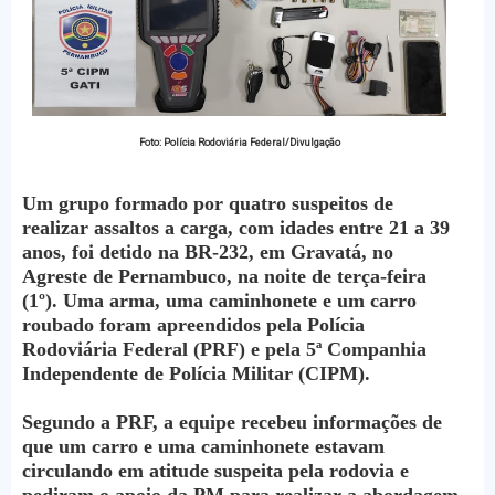
Foto: Polícia Rodoviária Federal/Divulgação
Um grupo formado por quatro suspeitos de
realizar assaltos a carga, com idades entre 21 a 39
anos, foi detido na BR-232, em Gravatá, no
Agreste de Pernambuco, na noite de terça-feira
(1º). Uma arma, uma caminhonete e um carro
roubado foram apreendidos pela Polícia
Rodoviária Federal (PRF) e pela 5ª Companhia
Independente de Polícia Militar (CIPM).
Segundo a PRF, a equipe recebeu informações de
que um carro e uma caminhonete estavam
circulando em atitude suspeita pela rodovia e
pediram o apoio da PM para realizar a abordagem