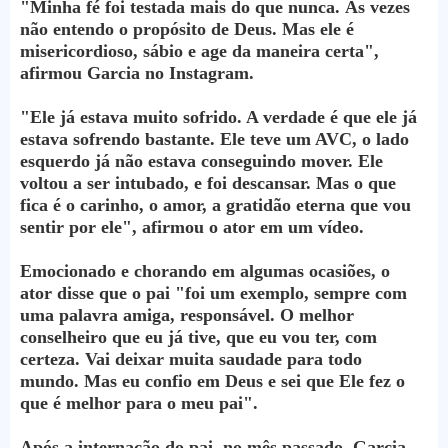
"Minha fé foi testada mais do que nunca. Às vezes
não entendo o propósito de Deus. Mas ele é
misericordioso, sábio e age da maneira certa",
afirmou Garcia no Instagram.
"Ele já estava muito sofrido. A verdade é que ele já
estava sofrendo bastante. Ele teve um AVC, o lado
esquerdo já não estava conseguindo mover. Ele
voltou a ser intubado, e foi descansar. Mas o que
fica é o carinho, o amor, a gratidão eterna que vou
sentir por ele", afirmou o ator em um vídeo.
Emocionado e chorando em algumas ocasiões, o
ator disse que o pai "foi um exemplo, sempre com
uma palavra amiga, responsável. O melhor
conselheiro que eu já tive, que eu vou ter, com
certeza. Vai deixar muita saudade para todo
mundo. Mas eu confio em Deus e sei que Ele fez o
que é melhor para o meu pai".
Após a internação do pai, no mês passado, Garcia