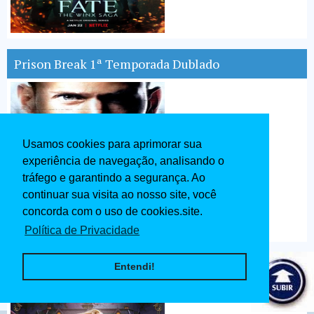
Prison Break 1ª Temporada Dublado
Usamos cookies para aprimorar sua
experiência de navegação, analisando o
tráfego e garantindo a segurança. Ao
continuar sua visita ao nosso site, você
concorda com o uso de cookies.site.
Política de Privacidade
Convenção das Bruxas Dublado 2020
Entendi!