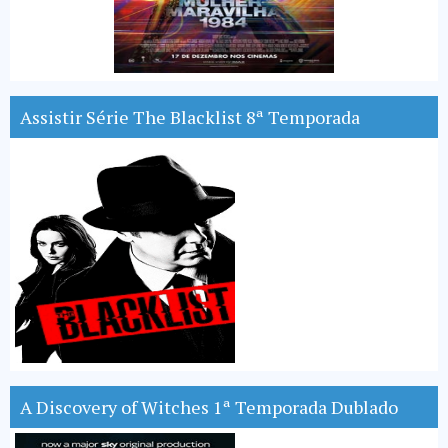
Assistir Série The Blacklist 8ª Temporada
A Discovery of Witches 1ª Temporada Dublado