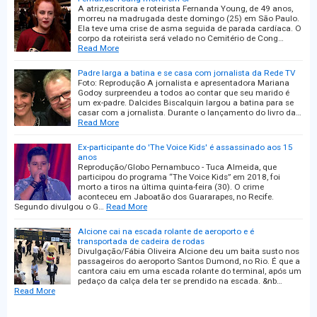
A atriz,escritora e roteirista Fernanda Young, de 49 anos,
morreu na madrugada deste domingo (25) em São Paulo.
Ela teve uma crise de asma seguida de parada cardíaca. O
corpo da roteirista será velado no Cemitério de Cong…
Read More
Padre larga a batina e se casa com jornalista da Rede TV
Foto: Reprodução A jornalista e apresentadora Mariana
Godoy surpreendeu a todos ao contar que seu marido é
um ex-padre. Dalcides Biscalquin largou a batina para se
casar com a jornalista. Durante o lançamento do livro da…
Read More
Ex-participante do 'The Voice Kids' é assassinado aos 15
anos
Reprodução/Globo Pernambuco - Tuca Almeida, que
participou do programa “The Voice Kids” em 2018, foi
morto a tiros na última quinta-feira (30). O crime
aconteceu em Jaboatão dos Guararapes, no Recife.
Segundo divulgou o G…
Read More
Alcione cai na escada rolante de aeroporto e é
transportada de cadeira de rodas
Divulgação/Fábia Oliveira Alcione deu um baita susto nos
passageiros do aeroporto Santos Dumond, no Rio. É que a
cantora caiu em uma escada rolante do terminal, após um
pedaço da calça dela ter se prendido na escada. &nb…
Read More