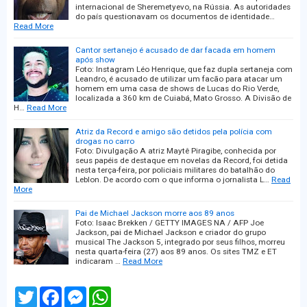
internacional de Sheremetyevo, na Rússia. As autoridades
do país questionavam os documentos de identidade…
Read More
Cantor sertanejo é acusado de dar facada em homem
após show
Foto: Instagram Léo Henrique, que faz dupla sertaneja com
Leandro, é acusado de utilizar um facão para atacar um
homem em uma casa de shows de Lucas do Rio Verde,
localizada a 360 km de Cuiabá, Mato Grosso. A Divisão de
H…
Read More
Atriz da Record e amigo são detidos pela polícia com
drogas no carro
Foto: Divulgação A atriz Maytê Piragibe, conhecida por
seus papéis de destaque em novelas da Record, foi detida
nesta terça-feira, por policiais militares do batalhão do
Leblon. De acordo com o que informa o jornalista L…
Read
More
Pai de Michael Jackson morre aos 89 anos
Foto: Isaac Brekken / GETTY IMAGES NA / AFP Joe
Jackson, pai de Michael Jackson e criador do grupo
musical The Jackson 5, integrado por seus filhos, morreu
nesta quarta-feira (27) aos 89 anos. Os sites TMZ e ET
indicaram …
Read More
T
F
M
W
w
a
e
h