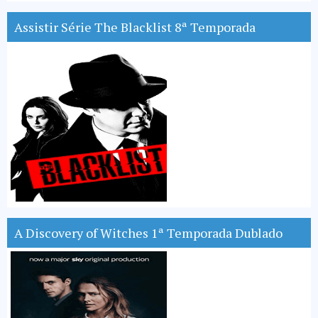
Assistir Série The Blacklist 8ª Temporada
A Discovery of Witches 1ª Temporada Dublado