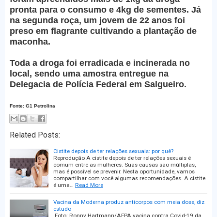
pronta para o consumo e 4kg de sementes. Já
na segunda roça, um jovem de 22 anos foi
preso em flagrante cultivando a plantação de
maconha.
Toda a droga foi erradicada e incinerada no
local, sendo uma amostra entregue na
Delegacia de Polícia Federal em Salgueiro.
Fonte: G1 Petrolina
Related Posts:
Cistite depois de ter relações sexuais: por quê?
Reprodução A cistite depois de ter relações sexuais é
comum entre as mulheres. Suas causas são múltiplas,
mas é possível se prevenir. Nesta oportunidade, vamos
compartilhar com você algumas recomendações. A cistite
é uma…
Read More
Vacina da Moderna produz anticorpos com meia dose, diz
estudo
Foto: Ronny Hartmann/AFPA vacina contra Covid-19 da