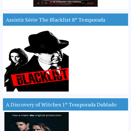
Assistir Série The Blacklist 8ª Temporada
A Discovery of Witches 1ª Temporada Dublado