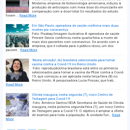
Moderna, empresa de biotecnologia americana, induziu à
produção de anticorpos com meia dose do imunizante em
comparação com a dose total.Os resultados do estudo
foram …
Read More
Em São Paulo, operadora de saúde confirma mais duas
mortes por coronavírus
Foto: Pixabay/Imagem ilustrativa A operadora de saúde
Prevent Senior confirmou nesta quarta-feira a morte de
mais dois pacientes com coronavírus. De acordo com a
empresa, que é voltada para o público idoso, um dos
pacient…
Read More
'Muita emoção', diz brasileira selecionada para tomar
vacina contra a Covid-19 no Reino Unido
Foto: reproduçãoUma brasileira está entre os primeiros
selecionados para tomar a vacina da Pfizer contra a Covid-
19, que começou a ser aplicada nesta terça-feira (8) no
Reino Unido. A pesquisadora Lucia Possas, que trab…
Read More
Olinda inaugura, nesta segunda (7), novo Centro de
Testagem para Covid-19
Foto: Américo Santos/SEIA Secretaria de Saúde de Olinda
inaugura, nesta próxima segunda-feira (7), um novo Centro
de Testagem para a Covid-19. O objetivo é ampliar a oferta
de exames para toda a população. A unidade fun…
Read
More