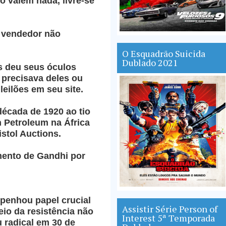
o valem nada, livre-se
o vendedor não
O Esquadrão Suicida
Dublado 2021
s deu seus óculos
 precisava deles ou
leilões em seu site.
década de 1920 ao tio
h Petroleum na África
stol Auctions.
mento de Gandhi por
enhou papel crucial
Assistir Série Person of
eio da resistência não
Interest 5ª Temporada
u radical em 30 de