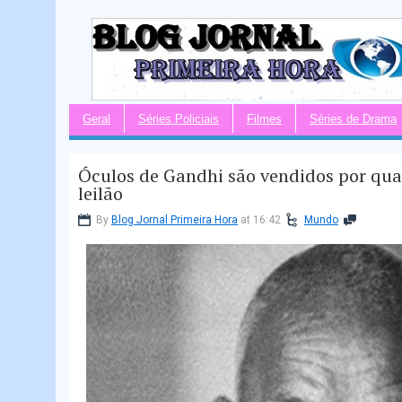
Geral
Séries Policiais
Filmes
Séries de Drama
Óculos de Gandhi são vendidos por qua
leilão
By
Blog Jornal Primeira Hora
at 16:42
Mundo