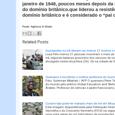
janeiro de 1948, poucos meses depois da
do domínio britânico.que liderou a resistê
domínio britânico e é considerado o “pai 
Fonte: Agência O Globo
Related Posts:
Inundações no Irã deixam ao menos 21 mortos e 
Lusa Pelo menos 21 pessoas morreram e mais de 
Irã, segundo balanço provisório dos serviços de s
divulgado nesta terça-feira (26). Só na cidade de 
Queniano é escolhido o melhor professor do mun
Foto: Suleiman Mbatiah / AFP O queniano Peter Tab
do mundo pelo prêmio Global Education and Skil
Árabes. Professor de ciências e padre franciscano,
Ciclone Idai pode ter matado mais de mil em Moça
Esta imagem disponibilizada pela Federação Inte
Vermelha e do Crescente Vermelho (FICV) na segu
uma vista aérea de um helicóptero de inundações