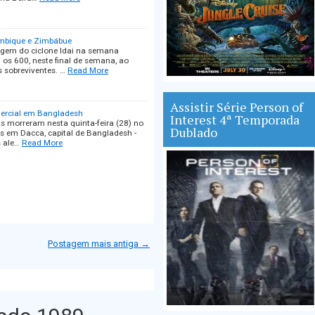
ambique e Zimbábue
gem do ciclone Idai na semana
s 600, neste final de semana, ao
sobreviventes. …
Read More
Assistir Série Person of
mercial em Bangladesh
Interest 4ª Temporada
 morreram nesta quinta-feira (28) no
Dublado
es em Dacca, capital de Bangladesh -
s ale…
Read More
Postagem mais antiga →