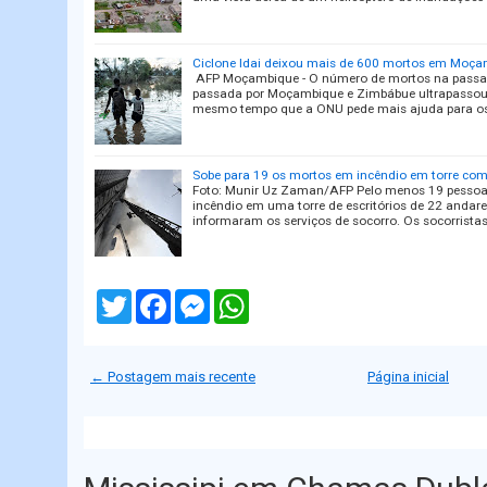
Ciclone Idai deixou mais de 600 mortos em Moç
AFP Moçambique - O número de mortos na passa
passada por Moçambique e Zimbábue ultrapassou o
mesmo tempo que a ONU pede mais ajuda para os 
Sobe para 19 os mortos em incêndio em torre co
Foto: Munir Uz Zaman/AFP Pelo menos 19 pessoas
incêndio em uma torre de escritórios de 22 andar
informaram os serviços de socorro. Os socorrista
T
F
M
W
w
a
e
h
i
c
s
a
t
e
s
t
t
b
e
s
← Postagem mais recente
Página inicial
e
o
n
A
r
o
g
p
k
e
p
r