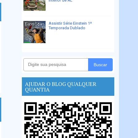
interior de AL
Assistir Série Einstein 1ª
Temporada Dublado
Buscar
AJUDAR O BLOG QUALQUER
QUANTIA