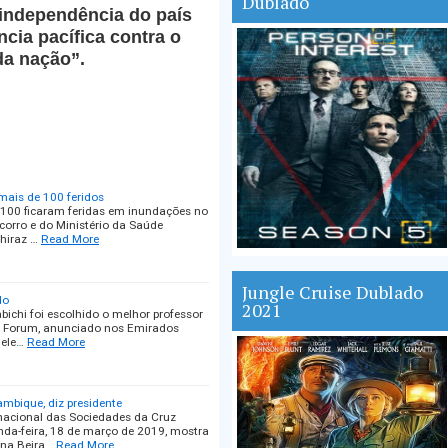
Dublado
 independência do país
ncia pacífica contra o
da nação”.
mais de 100 feridos
100 ficaram feridas em inundações no
ocorro e do Ministério da Saúde
Shiraz …
Read More
Jungle Cruise Dublado
do
2021
ichi foi escolhido o melhor professor
ls Forum, anunciado nos Emirados
 ele…
Read More
mbique, diz presidente
rnacional das Sociedades da Cruz
nda-feira, 18 de março de 2019, mostra
 na Beira…
Read More