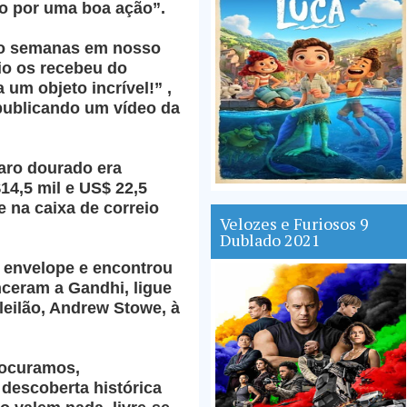
o por uma boa ação”.
ro semanas em nosso
tio os recebeu do
 um objeto incrível!” ,
 publicando um vídeo da
aro dourado era
14,5 mil e US$ 22,5
 na caixa de correio
Velozes e Furiosos 9
Dublado 2021
 envelope e encontrou
nceram a Gandhi, ligue
leilão, Andrew Stowe, à
rocuramos,
descoberta histórica