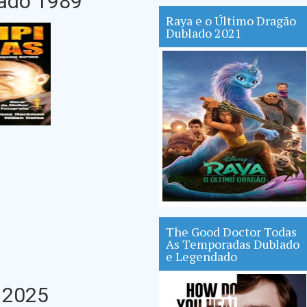
lado 1989
Raya e o Último Dragão
Dublado 2021
The Good Doctor Todas
As Temporadas Dublado
e Legendado
 2025