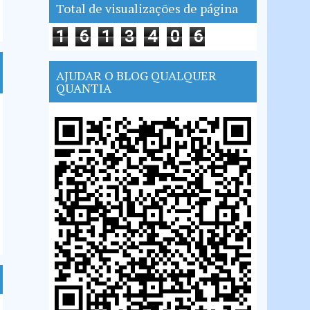
Total de visualizações de página
1
6
1
3
4
0
6
AJUDAR O BLOG QUALQUER
QUANTIA