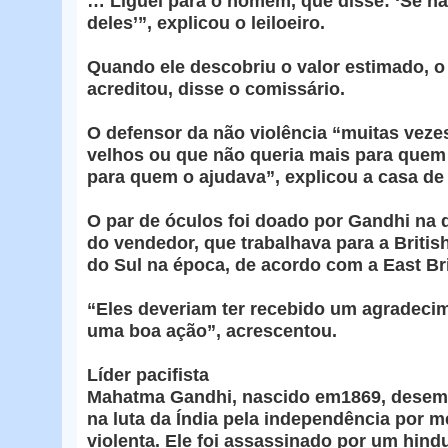
… Liguei para o homem, que disse: ‘Se nã
deles’”, explicou o leiloeiro.
Quando ele descobriu o valor estimado, 
acreditou, disse o comissário.
O defensor da não violência “muitas veze
velhos ou que não queria mais para quem
para quem o ajudava”, explicou a casa de 
O par de óculos foi doado por Gandhi na 
do vendedor, que trabalhava para a Britis
do Sul na época, de acordo com a East Bri
“Eles deveriam ter recebido um agradeci
uma boa ação”, acrescentou.
Líder pacifista
Mahatma Gandhi, nascido em1869, desemp
na luta da Índia pela independência por m
violenta. Ele foi assassinado por um hind