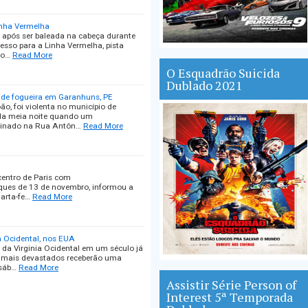
inha Vermelha
após ser baleada na cabeça durante
cesso para a Linha Vermelha, pista
do…
Read More
O Esquadrão Suicida
Dublado 2021
de fogueira em Garanhuns, PE
ão, foi violenta no município de
da meia noite quando um
inado na Rua Antôn…
Read More
entro de Paris com
aques de 13 de novembro, informou a
uarta-fe…
Read More
 Ocidental, nos EUA
da Virginia Ocidental em um século já
s mais devastados receberão uma
 sáb…
Read More
Assistir Série Person of
Interest 5ª Temporada