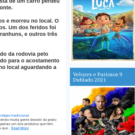
ista de um carro perdeu
onte.
os e morreu no local. O
os. Um dos feridos foi
ranhuns, e outros três
ado da rodovia pelo
ado para o acostamento
 no local aguardando a
Velozes e Furiosos 9
Dublado 2021
rdápio tradicional
endo muita gente desistir do prato
 é apenas um dos produtos que têm
a que…
Read More