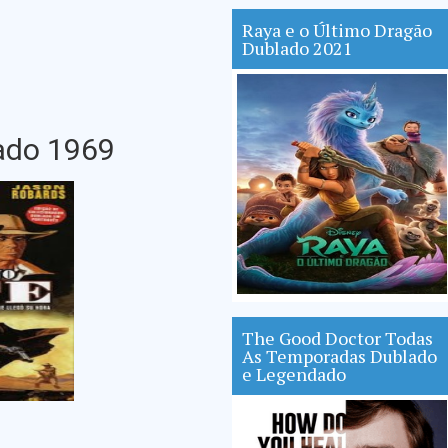
Raya e o Último Dragão
Dublado 2021
ado 1969
The Good Doctor Todas
As Temporadas Dublado
e Legendado