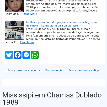
Reprodução/TV Tem As penas dos pais da menina
Emanuelly Agatha da Silva, morta aos cinco anos, em
2018, por maus-tratos em Itapetininga, no interior de São
Paulo, somam quase 60 anos de prisão. A mãe, Débora
Rolim da Sil…
Read More
Mulher é presa com drogas, facas e armas de fogo dentro
de sítio em Santa Maria da Boa Vista, PE
Foto: Divulgação/ 2ªCIPM Uma mulher foi presa e
apreendidas drogas, facas e armas de fogo na segunda-
feira (02) em um sítio no povoado de Caraíbas, em Santa
Maria da Boa Vista, no Sertão de Pernambuco. De acordo
com a 2ª …
Read More
T
F
M
W
w
a
e
h
i
c
s
a
t
e
s
t
t
b
e
s
← Postagem mais recente
Página inicial
Postagem mais antiga →
e
o
n
A
r
o
g
p
k
e
p
r
Mississipi em Chamas Dublado
1989