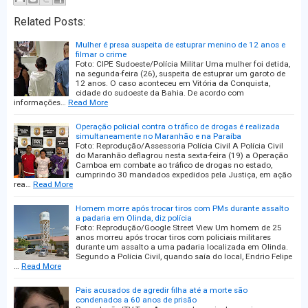
Related Posts:
Mulher é presa suspeita de estuprar menino de 12 anos e
filmar o crime
Foto: CIPE Sudoeste/Polícia Militar Uma mulher foi detida,
na segunda-feira (26), suspeita de estuprar um garoto de
12 anos. O caso aconteceu em Vitória da Conquista,
cidade do sudoeste da Bahia. De acordo com
informações…
Read More
Operação policial contra o tráfico de drogas é realizada
simultaneamente no Maranhão e na Paraíba
Foto: Reprodução/Assessoria Polícia Civil A Polícia Civil
do Maranhão deflagrou nesta sexta-feira (19) a Operação
Camboa em combate ao tráfico de drogas no estado,
cumprindo 30 mandados expedidos pela Justiça, em ação
rea…
Read More
Homem morre após trocar tiros com PMs durante assalto
a padaria em Olinda, diz polícia
Foto: Reprodução/Google Street View Um homem de 25
anos morreu após trocar tiros com policiais militares
durante um assalto a uma padaria localizada em Olinda.
Segundo a Polícia Civil, quando saía do local, Endrio Felipe
…
Read More
Pais acusados de agredir filha até a morte são
condenados a 60 anos de prisão