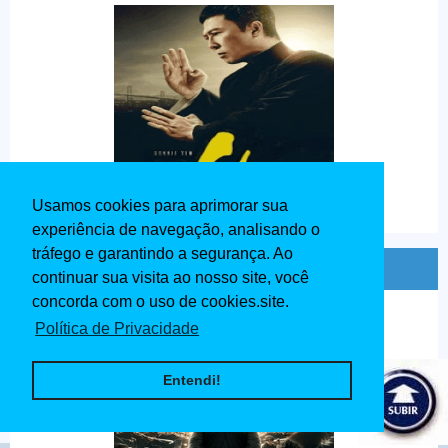
Usamos cookies para aprimorar sua
experiência de navegação, analisando o
tráfego e garantindo a segurança. Ao
Ip Man O Mestre do Kung Fu Dublado 2020
continuar sua visita ao nosso site, você
concorda com o uso de cookies.site.
Política de Privacidade
Entendi!