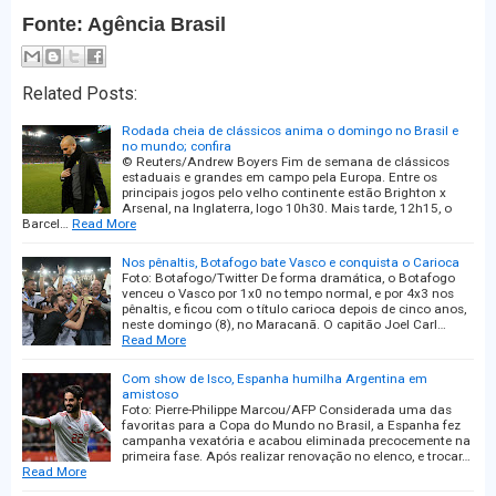
Fonte: Agência Brasil
Related Posts:
Rodada cheia de clássicos anima o domingo no Brasil e
no mundo; confira
© Reuters/Andrew Boyers Fim de semana de clássicos
estaduais e grandes em campo pela Europa. Entre os
principais jogos pelo velho continente estão Brighton x
Arsenal, na Inglaterra, logo 10h30. Mais tarde, 12h15, o
Barcel…
Read More
Nos pênaltis, Botafogo bate Vasco e conquista o Carioca
Foto: Botafogo/Twitter De forma dramática, o Botafogo
venceu o Vasco por 1x0 no tempo normal, e por 4x3 nos
pênaltis, e ficou com o título carioca depois de cinco anos,
neste domingo (8), no Maracanã. O capitão Joel Carl…
Read More
Com show de Isco, Espanha humilha Argentina em
amistoso
Foto: Pierre-Philippe Marcou/AFP Considerada uma das
favoritas para a Copa do Mundo no Brasil, a Espanha fez
campanha vexatória e acabou eliminada precocemente na
primeira fase. Após realizar renovação no elenco, e trocar…
Read More