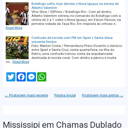
Botafogo sofre, mas derrota o Nova Iguaçu na estreia de
Alberto Valentim
Vitor Silva / SSPress / Botafogo Rio - Com pé direito,
Alberto Valentim estreou no comando do Botafogo com a
vitória de 2 a 1 sobre o Nova Iguaçu, em Edson Passos, na
primeira rodada da Taça Rio. Em resposta às críticas e…
Read More
Confusão de torcida com PM em Sport x Santa deixa
sessenta feridos
Foto: Marlon Costa / Pernambuco Press Durante o clássico
entre Sport e Santa Cruz, nesta quarta-feira, na Ilha do
Retiro, uma confusão tomou conta da arquibancada
destinada à torcida coral. Com direito a pânico e muita
co…
Read More
T
F
M
W
w
a
e
h
i
c
s
a
t
e
s
t
t
b
e
s
← Postagem mais recente
Página inicial
Postagem mais antiga →
e
o
n
A
r
o
g
p
k
e
p
r
Mississipi em Chamas Dublado