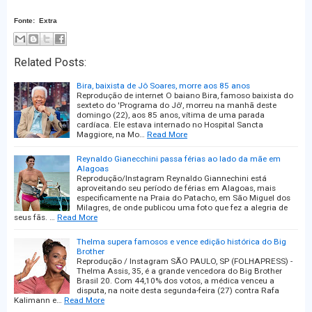
Fonte: Extra
Related Posts:
Bira, baixista de Jô Soares, morre aos 85 anos
Reprodução de internet O baiano Bira, famoso baixista do
sexteto do 'Programa do Jô', morreu na manhã deste
domingo (22), aos 85 anos, vítima de uma parada
cardíaca. Ele estava internado no Hospital Sancta
Maggiore, na Mo…
Read More
Reynaldo Gianecchini passa férias ao lado da mãe em
Alagoas
Reprodução/Instagram Reynaldo Giannechini está
aproveitando seu período de férias em Alagoas, mais
especificamente na Praia do Patacho, em São Miguel dos
Milagres, de onde publicou uma foto que fez a alegria de
seus fãs. …
Read More
Thelma supera famosos e vence edição histórica do Big
Brother
Reprodução / Instagram SÃO PAULO, SP (FOLHAPRESS) -
Thelma Assis, 35, é a grande vencedora do Big Brother
Brasil 20. Com 44,10% dos votos, a médica venceu a
disputa, na noite desta segunda-feira (27) contra Rafa
Kalimann e…
Read More