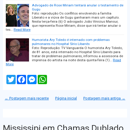
Advogado de Rose Miriam tentará anular o testamento de
Gugu
Foto: reprodução Os conflitos envolvendo a família
Liberato e a viúva de Gugu ganharam mais um capítulo.
Nesta terça-feira (6) O advogado João Vinicius Mansur,
que representa Rose Miriam, disse que irá tentar anular o
tes…
Read More
Humorista Ary Toledo é internado com problemas
pulmonares no Hospital Sírio Libanês
Foto: Reprodução: TV Vanguarda O humorista Ary Toledo,
de 81 anos, está internado no Hospital Sírio Libanês para
tratar de problemas pulmonares, informou a assessoria de
imprensa do artista na noite desta quinta-feira (1)…
Read
More
T
F
M
W
w
a
e
h
i
c
s
a
t
e
s
t
t
b
e
s
← Postagem mais recente
Página inicial
Postagem mais antiga →
e
o
n
A
r
o
g
p
k
e
p
r
Mississipi em Chamas Dublado