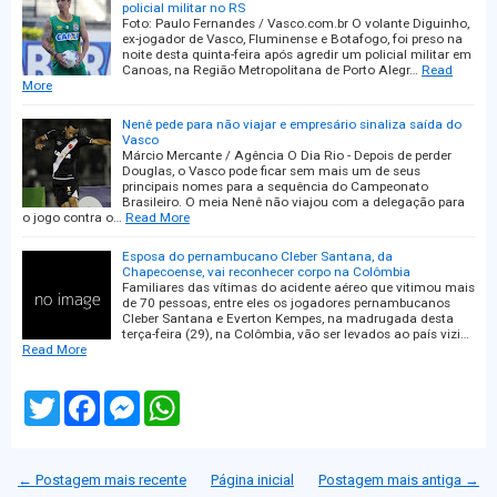
policial militar no RS
Foto: Paulo Fernandes / Vasco.com.br O volante Diguinho,
ex-jogador de Vasco, Fluminense e Botafogo, foi preso na
noite desta quinta-feira após agredir um policial militar em
Canoas, na Região Metropolitana de Porto Alegr…
Read
More
Nenê pede para não viajar e empresário sinaliza saída do
Vasco
Márcio Mercante / Agência O Dia Rio - Depois de perder
Douglas, o Vasco pode ficar sem mais um de seus
principais nomes para a sequência do Campeonato
Brasileiro. O meia Nenê não viajou com a delegação para
o jogo contra o…
Read More
Esposa do pernambucano Cleber Santana, da
Chapecoense, vai reconhecer corpo na Colômbia
Familiares das vítimas do acidente aéreo que vitimou mais
de 70 pessoas, entre eles os jogadores pernambucanos
Cleber Santana e Everton Kempes, na madrugada desta
terça-feira (29), na Colômbia, vão ser levados ao país vizi…
Read More
T
F
M
W
w
a
e
h
i
c
s
a
t
e
s
t
t
b
e
s
← Postagem mais recente
Página inicial
Postagem mais antiga →
e
o
n
A