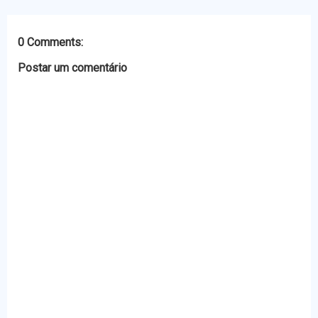
r
o
g
p
k
e
p
r
0 Comments:
Postar um comentário