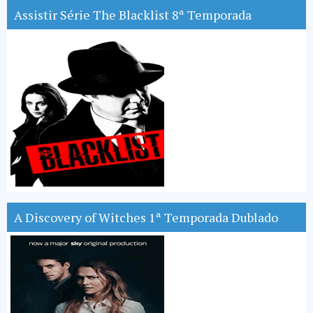
Assistir Série The Blacklist 8ª Temporada
A Discovery of Witches 1ª Temporada Dublado