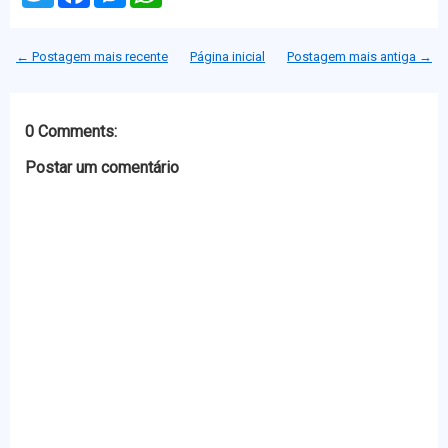
i
c
s
a
t
e
s
t
t
b
e
s
← Postagem mais recente
Página inicial
Postagem mais antiga →
e
o
n
A
r
o
g
p
k
e
p
r
0 Comments:
Postar um comentário