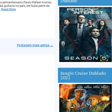
Dublado
co pernambucano Paulo Rafael morreu,
a guitarra no país, ele fazia parte da
…
Read More
Postagem mais antiga →
Jungle Cruise Dublado
2021