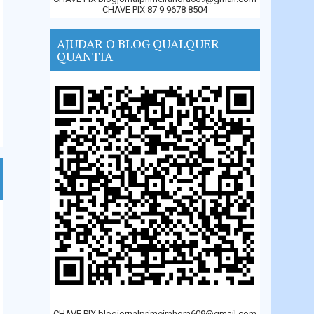
CHAVE PIX 87 9 9678 8504
AJUDAR O BLOG QUALQUER
QUANTIA
CHAVE PIX blogjornalprimeirahora609@gmail.com