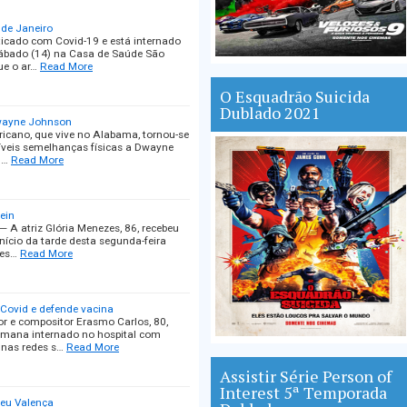
 de Janeiro
ticado com Covid-19 e está internado
 sábado (14) na Casa de Saúde São
ue o ar…
Read More
O Esquadrão Suicida
Dublado 2021
Dwayne Johnson
icano, que vive no Alabama, tornou-se
íveis semelhanças físicas a Dwayne
q…
Read More
tein
A atriz Glória Menezes, 86, recebeu
início da tarde desta segunda-feira
pes…
Read More
 Covid e defende vacina
 e compositor Erasmo Carlos, 80,
 semana internado no hospital com
 nas redes s…
Read More
Assistir Série Person of
Interest 5ª Temporada
ceu Valença