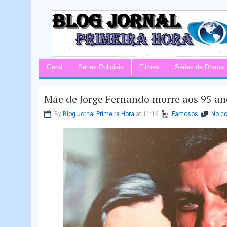
Geral
Séries Policiais
Filmes
Séries de Drama
Mãe de Jorge Fernando morre aos 95 an
By
Blog Jornal Primeira Hora
at 11:16
Famosos
No c