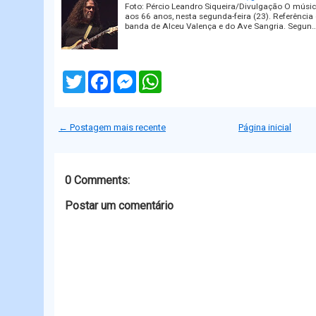
Foto: Pércio Leandro Siqueira/Divulgação O músi
aos 66 anos, nesta segunda-feira (23). Referência d
banda de Alceu Valença e do Ave Sangria. Segun
T
F
M
W
w
a
e
h
i
c
s
a
t
e
s
t
t
b
e
s
← Postagem mais recente
Página inicial
e
o
n
A
r
o
g
p
k
e
p
r
0 Comments:
Postar um comentário