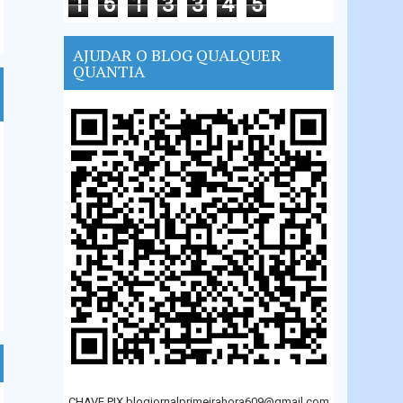
1
6
1
3
3
4
5
AJUDAR O BLOG QUALQUER
QUANTIA
CHAVE PIX blogjornalprimeirahora609@gmail.com