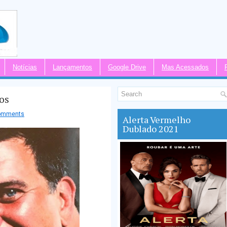
Notícias
Lançamentos
Google Drive
Mas Acessados
os
omments
Alerta Vermelho
Dublado 2021