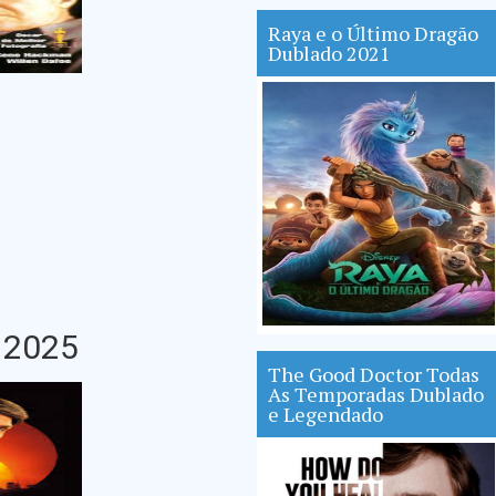
Raya e o Último Dragão
Dublado 2021
 2025
The Good Doctor Todas
As Temporadas Dublado
e Legendado