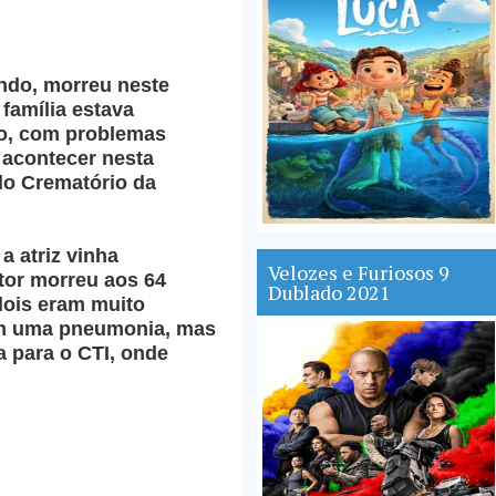
ando, morreu neste
 família estava
io, com problemas
 acontecer nesta
 do Crematório da
a atriz vinha
Velozes e Furiosos 9
etor morreu aos 64
Dublado 2021
dois eram muito
com uma pneumonia, mas
a para o CTI, onde