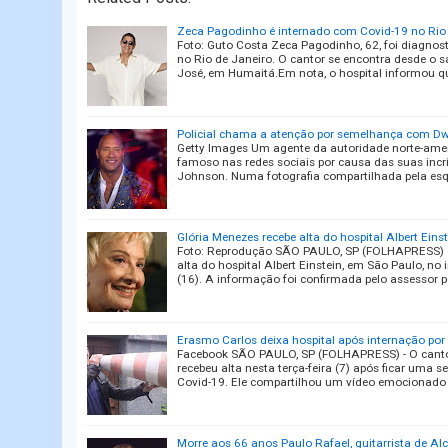
Zeca Pagodinho é internado com Covid-19 no Rio
Foto: Guto Costa Zeca Pagodinho, 62, foi diagnos
no Rio de Janeiro. O cantor se encontra desde o
José, em Humaitá.Em nota, o hospital informou q
Policial chama a atenção por semelhança com 
Getty Images Um agente da autoridade norte-amer
famoso nas redes sociais por causa das suas incr
Johnson. Numa fotografia compartilhada pela es
Glória Menezes recebe alta do hospital Albert Eins
Foto: Reprodução SÃO PAULO, SP (FOLHAPRESS) — 
alta do hospital Albert Einstein, em São Paulo, no 
(16). A informação foi confirmada pelo assessor 
Erasmo Carlos deixa hospital após internação por
Facebook SÃO PAULO, SP (FOLHAPRESS) - O cantor
recebeu alta nesta terça-feira (7) após ficar uma
Covid-19. Ele compartilhou um vídeo emocionado
Morre aos 66 anos Paulo Rafael, guitarrista de Al