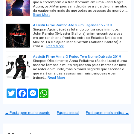
que a corrompem e a transformam em uma Fênix Negra.
Agora, os X-Men precisam decidir se a vida de um membro
da equipe vale mais do que todas as pessoas do mundo. …
Read More
Assistir Filme Rambo Até o Fim Legendado 2019
Sinopse: Após décadas lutando contra seus inimigos,
John Rambo (Sylvester Stallone) enfim encontrou a paz
em um rancho na fronteira entre os Estados Unidos e o
México. Lá ele ajuda Maria Beltran (Adriana Barraza) a
criar a…
Read More
Assistir Filme Anna O Perigo Tem Nome Dublado 2019
Sinopse: Oficialmente, Anna Poliatova (Sasha Luss) é uma
modelo famosa e muito requisitada pelas marcas de luxo
ao redor do mundo, mas o maior segredo que esconde é
que ela é uma das assassinas mais perigosas e bem
treinad…
Read More
T
F
M
W
w
a
e
h
i
c
s
a
t
e
s
t
t
b
e
s
← Postagem mais recente
Página inicial
Postagem mais antiga →
e
o
n
A
r
o
g
p
k
e
p
r