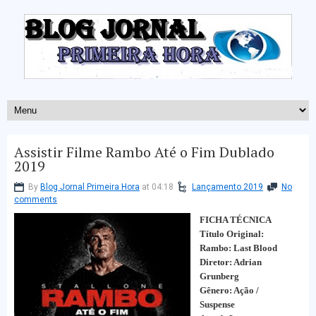
Assistir Filme Rambo Até o Fim Dublado
2019
By
Blog Jornal Primeira Hora
at 04:18
Lançamento 2019
No
comments
FICHA TÉCNICA
Título Original:
Rambo: Last Blood
Diretor: Adrian
Grunberg
Gênero: Ação /
Suspense