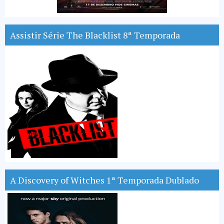
Assistir Série The Blacklist 8ª Temporada
A Discovery of Witches 1ª Temporada Dublado