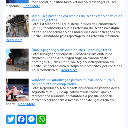
rede social, que uma nova versão do Messenger vai ser
disponibil…
Read More
Marquises precárias em prédios do Recife estão na mira do
MPPE; veja fotos
Foto: Ed Machado O Ministério Público de Pernambuco
(MPPE) recomendou que a Prefeitura do Recife investigue
a falta de conservação das marquises das edificações do
Recife. Contatada pela reportagem, a Prefeitura informou …
Read More
Ônibus pega fogo em avenida em Olinda; veja fotos
Foto: Divulgação/Corpo de Bombeiros Um ônibus da
empresa Cidade Alta pegou fogo na manhã deste
domingo (13) em Olinda, na Região Metropolitana do
Recife. De acordo com o Corpo de Bombeiros, por volta das
7h, o motorista d…
Read More
Windows 10: atualização permite que usuário utilize o
celular direto do computador
Foto: Reprodução A Microsoft anunciou, na manhã desta
segunda-feira (07), o aplicativo "Your Phone", que vai
oferecer aos usuários do Windows a possibilidade de
mexer no celular sem a necessidade de ligar a tela do
aparel…
Read More
T
F
M
W
w
a
e
h
i
c
s
a