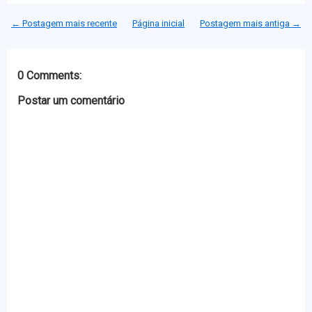
t
e
s
t
t
b
e
s
← Postagem mais recente
Página inicial
Postagem mais antiga →
e
o
n
A
r
o
g
p
k
e
p
r
0 Comments:
Postar um comentário